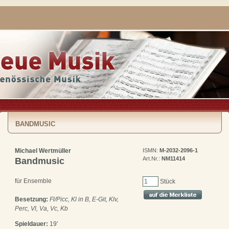
BANDMUSIC
Michael Wertmüller
ISMN:
M-2032-2096-1
Art.Nr.:
NM11414
Bandmusic
für Ensemble
Stück
Besetzung:
Fl/Picc, Kl in B, E-Git, Klv,
Perc, Vl, Va, Vc, Kb
Spieldauer:
19'