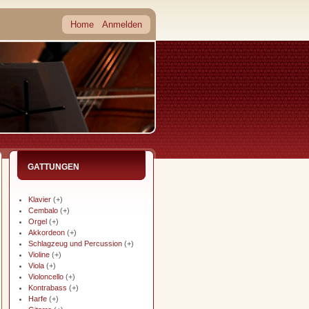
Home
Anmelden
GATTUNGEN
Klavier
(+)
Cembalo
(+)
Orgel
(+)
Akkordeon
(+)
Schlagzeug und Percussion
(+)
Violine
(+)
Viola
(+)
Violoncello
(+)
Kontrabass
(+)
Harfe
(+)