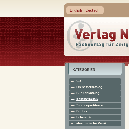
English
Deutsch
KATEGORIEN
CD
Orchesterkatalog
Bühnenkatalog
Kammermusik
Studienpartituren
Bücher
Lehrwerke
elektronische Musik