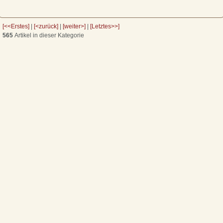
[<<Erstes]
|
[<zurück]
|
[weiter>]
|
[Letztes>>]
565
Artikel in dieser Kategorie