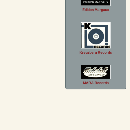
Edition Margaux
Kreuzberg Records
MARA Records