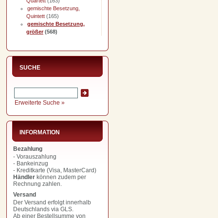
Quartett
(163)
gemischte Besetzung,
Quintett
(165)
gemischte Besetzung,
größer
(568)
SUCHE
Erweiterte Suche »
INFORMATION
Bezahlung
- Vorauszahlung
- Bankeinzug
- Kreditkarte (Visa, MasterCard)
Händler
können zudem per
Rechnung zahlen.
Versand
Der Versand erfolgt innerhalb
Deutschlands via GLS.
Ab einer Bestellsumme von