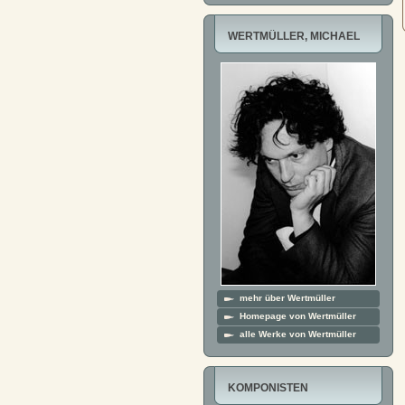
WERTMÜLLER, MICHAEL
mehr über Wertmüller
Homepage von Wertmüller
alle Werke von Wertmüller
KOMPONISTEN