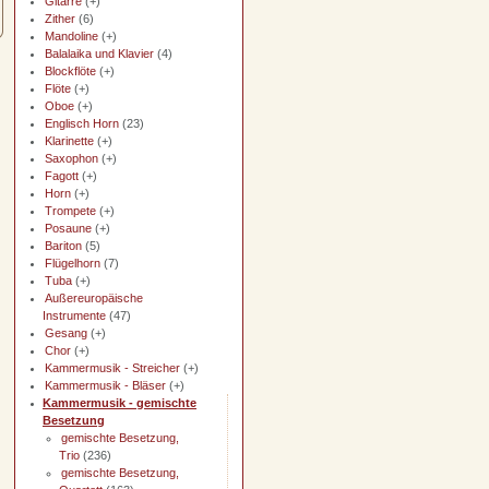
Gitarre
(+)
Zither
(6)
Mandoline
(+)
Balalaika und Klavier
(4)
Blockflöte
(+)
Flöte
(+)
Oboe
(+)
Englisch Horn
(23)
Klarinette
(+)
Saxophon
(+)
Fagott
(+)
Horn
(+)
Trompete
(+)
Posaune
(+)
Bariton
(5)
Flügelhorn
(7)
Tuba
(+)
Außereuropäische
Instrumente
(47)
Gesang
(+)
Chor
(+)
Kammermusik - Streicher
(+)
Kammermusik - Bläser
(+)
Kammermusik - gemischte
Besetzung
gemischte Besetzung,
Trio
(236)
gemischte Besetzung,