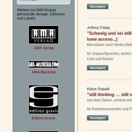
Weitere zur AMA Gruppe
gehörende Verlage, Editionen
und Labels:
Jeffrey Ching
"Schweig und sei still!
lume acceso...)
Monodram nach Verdis Otel
AMA Verlag
für Sopran/Sprecher, sechs 
Celli und Klavier
AMA Musician
Klaus Ospald
"still thinking … still 
aus dem Zyklus „schöne wel
für Kammerensemble und F
Edition Gravis