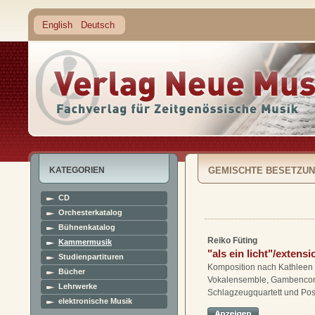
English
Deutsch
KATEGORIEN
GEMISCHTE BESETZUN
CD
Orchesterkatalog
Bühnenkatalog
Reiko Füting
Kammermusik
"als ein licht"/extensi
Studienpartituren
Komposition nach Kathleen 
Bücher
Vokalensemble, Gambencon
Lehrwerke
Schlagzeugquartett und Posi
elektronische Musik