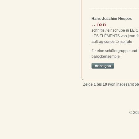
Hans-Joachim Hespos
. . i o n
schnitte / einschübe in LE
LES ÉLÉMENTS von jean-fe
auftrag concerto ispirato
für eine schülergruppe und
barockensemble
Zeige
1
bis
10
(von insgesamt
56
© 202