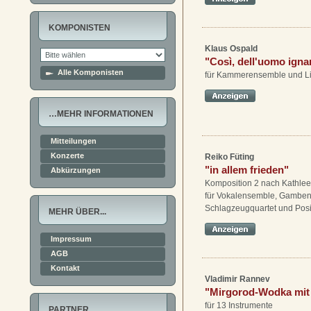
KOMPONISTEN
Klaus Ospald
"Così, dell'uomo ign
Alle Komponisten
für Kammerensemble und Li
…MEHR INFORMATIONEN
Mitteilungen
Konzerte
Reiko Füting
"in allem frieden"
Abkürzungen
Komposition 2 nach Kathle
für Vokalensemble, Gamben
Schlagzeugquartet und Posi
MEHR ÜBER...
Impressum
AGB
Kontakt
Vladimir Rannev
"Mirgorod-Wodka mit 
für 13 Instrumente
PARTNER