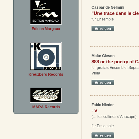
Caspar de Gelmini
"Une trace dans le ci
für Ensemble
Edition Margaux
Malte Giesen
$88 or the poetry of C
für großes Ensemble, Sopra
Viola
Kreuzberg Records
Fabio Nieder
MARA Records
- V.
(… les collines d'Anacapri)
für Ensemble