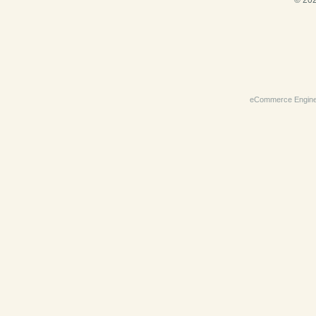
© 202
eCommerce Engin