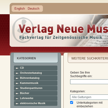
English
Deutsch
KATEGORIEN
WEITERE SUCHKRITER
CD
Geben Sie Ihre
Orchesterkatalog
Suchbegriffe ein:
Bühnenkatalog
Kammermusik
Studienpartituren
Kategorien:
Bücher
Lehrwerke
Unterkategorien mit
elektronische Musik
einbeziehen