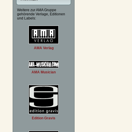
Weitere zur AMA Gruppe
gehörende Verlage, Editionen
und Labels:
AMA Verlag
AMA Musician
Edition Gravis