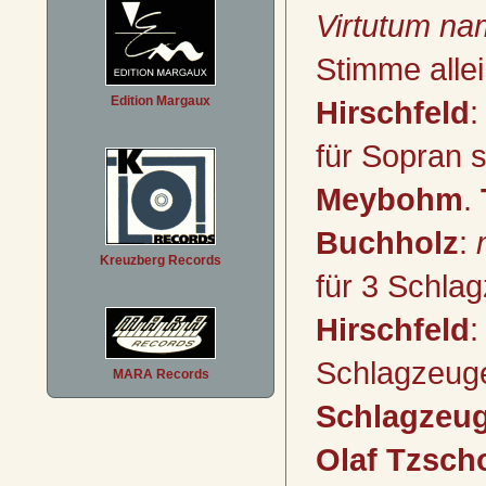
Virtutum na
Stimme alle
Edition Margaux
Hirschfeld
für Sopran 
Meybohm
.
Buchholz
:
Kreuzberg Records
für 3 Schla
Hirschfeld
:
Schlagzeug
MARA Records
Schlagzeu
Olaf Tzsch