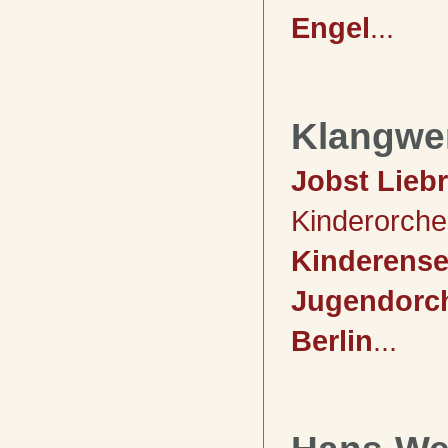
Engel
...
Klangwer
Jobst Lieb
Kinderorche
Kinderense
Jugendorch
Berlin
...