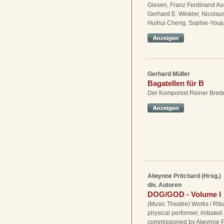
Giesen, Franz Ferdinand Au
Gerhard E. Winkler, Nicolau
Huihui Cheng, Sophie-Youj
Gerhard Müller
Bagatellen für B
Der Komponist Reiner Bre
Alwynne Pritchard (Hrsg.)
div. Autoren
DOG/GOD - Volume I
(Music Theatre) Works / Ritu
physical performer, initiated
commissioned by Alwynne P