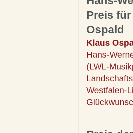
Hans-We
Preis fü
Ospald
Klaus Ospa
Hans-Werne
(LWL-Musikp
Landschaft
Westfalen-L
Glückwunsch