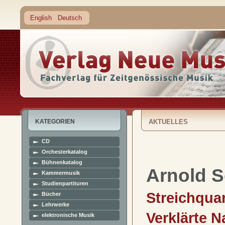
English
Deutsch
KATEGORIEN
AKTUELLES
CD
Orchesterkatalog
Bühnenkatalog
Arnold 
Kammermusik
Studienpartituren
Streichquar
Bücher
Lehrwerke
Verklärte 
elektronische Musik