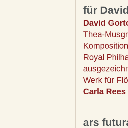
für Davi
David Go
rt
Thea-Musgr
Komposition
Royal Philh
ausgezeichn
Werk für Flö
Carla Rees
ars futur