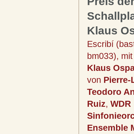
Preis de
Schallpla
Klaus O
Escribí (bas
bm033), mit
Klaus Ospa
von
Pierre-
Teodoro Anz
Ruiz
,
WDR
Sinfonieor
Ensemble 