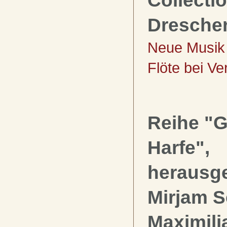
Collectio
Dresche
Neue Musik 
Flöte bei Ve
Reihe "G
Harfe",
herausg
Mirjam S
Maximil