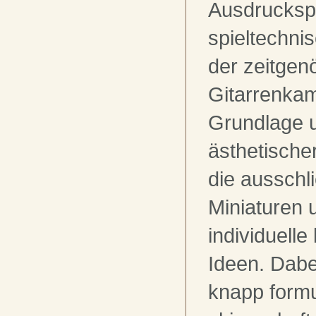
Ausdrucksp
spieltechn
der zeitgen
Gitarrenka
Grundlage u
ästhetische
die ausschli
Miniaturen 
individuell
Ideen. Dabe
knapp formu