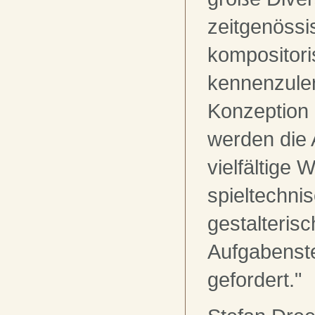
zeitgenössi
kompositoris
kennenzule
Konzeption 
werden die 
vielfältige 
spieltechni
gestalteris
Aufgabenst
gefordert."