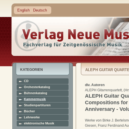
English
Deutsch
KATEGORIEN
ALEPH GUITAR QUARTE
CD
ANNIVERSARY - VOLUME 
div. Autoren
Orchesterkatalog
ALEPH Gitarrenquartett, (Hr
Bühnenkatalog
ALEPH Guitar Qua
Kammermusik
Compositions for 
Studienpartituren
Anniversary - Vol
Bücher
Lehrwerke
Werke von Birke J. Bertelsm
elektronische Musik
Giesen, Franz Ferdinand Au