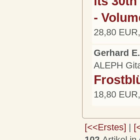
its 30t
- Volume
28,80 EUR,
Gerhard E.
ALEPH Gita
Frostbl
18,80 EUR,
[<<Erstes]
|
[
102
Artikel in