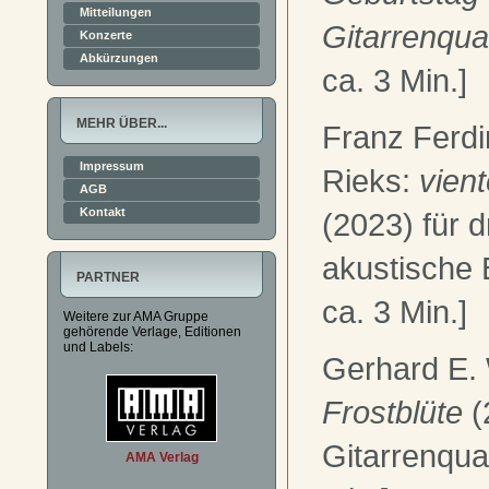
Mitteilungen
Gitarrenquar
Konzerte
Abkürzungen
ca. 3 Min.]
MEHR ÜBER...
Franz Ferd
Impressum
Rieks
:
vien
AGB
Kontakt
(2023) für d
akustische 
PARTNER
ca. 3 Min.]
Weitere zur AMA Gruppe
gehörende Verlage, Editionen
und Labels:
Gerhard E. 
Frostblüte
(
Gitarrenquar
AMA Verlag