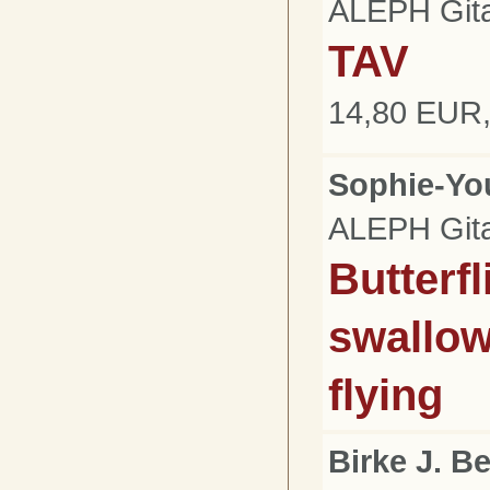
ALEPH Gita
TAV
14,80 EUR,
Sophie-Yo
ALEPH Gita
Butterfl
swallow
flying
Birke J. B