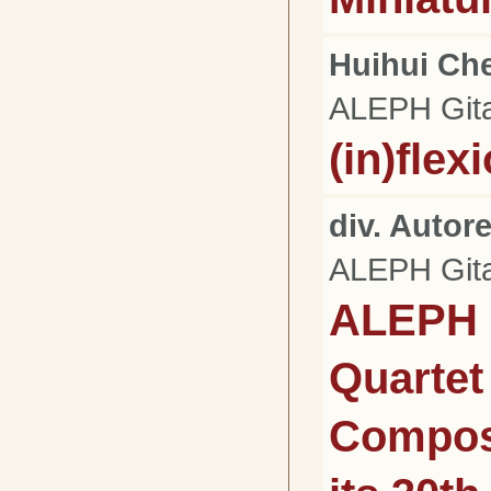
Huihui Ch
ALEPH Gita
(in)flex
div. Autor
ALEPH Gita
ALEPH 
Quartet 
Composi