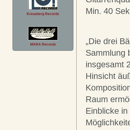
Min. 40 Sek
Kreuzberg Records
„Die drei B
MARA Records
Sammlung b
insgesamt 2
Hinsicht äu
Kompositio
Raum ermög
Einblicke in
Möglichkeit