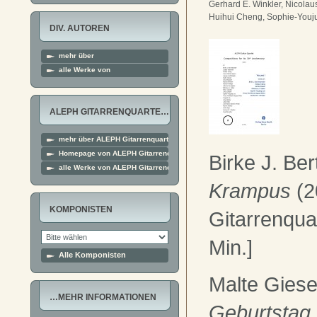
Gerhard E. Winkler, Nicolau
Huihui Cheng, Sophie-Youj
DIV. AUTOREN
mehr über
alle Werke von
ALEPH GITARRENQUARTE…
mehr über ALEPH Gitarrenquartett
Homepage von ALEPH Gitarrenquartett
Birke J. Ber
alle Werke von ALEPH Gitarrenquartett
Krampus
(2
KOMPONISTEN
Gitarrenquar
Min.]
Alle Komponisten
Malte Gies
…MEHR INFORMATIONEN
Geburtstag 