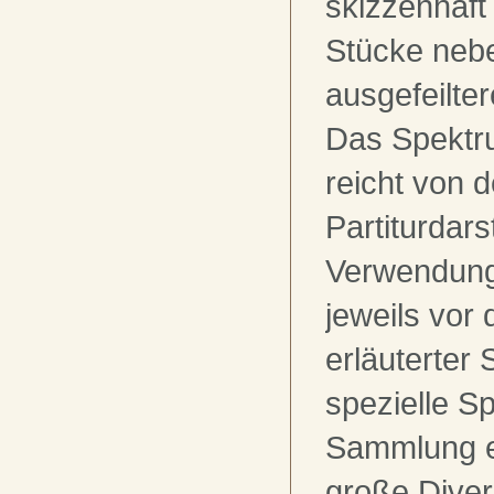
skizzenhaf
Stücke neb
ausgefeilte
Das Spektr
reicht von 
Partiturdars
Verwendung
jeweils vor
erläuterter
spezielle Sp
Sammlung er
große Diver