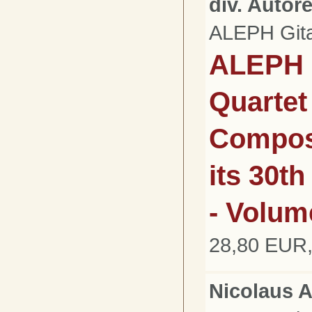
div. Autor
ALEPH Gita
ALEPH 
Quartet 
Composi
its 30t
- Volume
28,80 EUR,
Nicolaus A