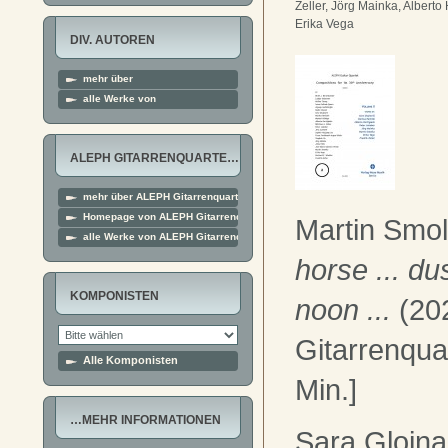
Zeller, Jörg Mainka, Alberto 
Erika Vega
DIV. AUTOREN
mehr über
alle Werke von
ALEPH GITARRENQUARTE…
mehr über ALEPH Gitarrenquartett
Homepage von ALEPH Gitarrenquartett
Martin Smo
alle Werke von ALEPH Gitarrenquartett
horse ... dust
KOMPONISTEN
noon ...
(202
Gitarrenquar
Alle Komponisten
Min.]
…MEHR INFORMATIONEN
Sara Glojna