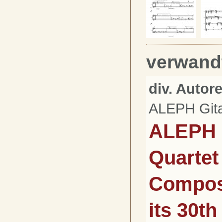
verwand
div. Autor
ALEPH Gita
ALEPH 
Quartet 
Composi
its 30t