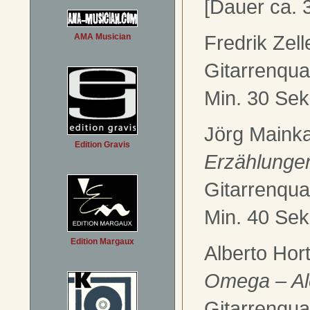
[Dauer ca. 
Fredrik Zell
AMA Musician
Gitarrenquar
Min. 30 Sek
Jörg Maink
Edition Gravis
Erzählunge
Gitarrenquar
Min. 40 Sek
Edition Margaux
Alberto Hor
Omega – A
Gitarrenquar