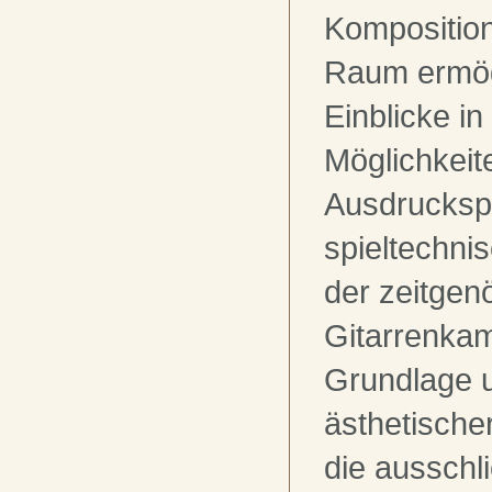
Kompositio
Raum ermög
Einblicke in
Möglichkeit
Ausdrucksp
spieltechn
der zeitgen
Gitarrenka
Grundlage u
ästhetische
die ausschli