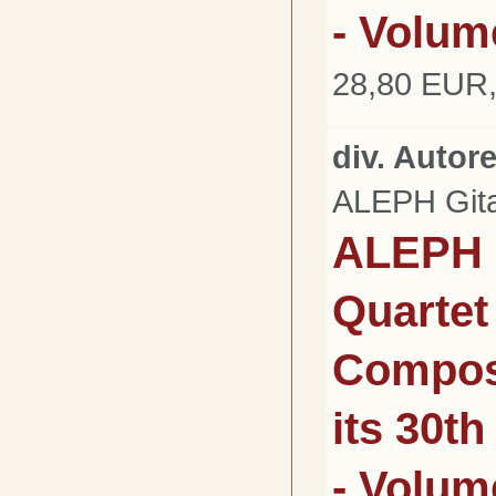
- Volum
28,80 EUR,
div. Autor
ALEPH Gita
ALEPH 
Quartet 
Composi
its 30t
- Volum