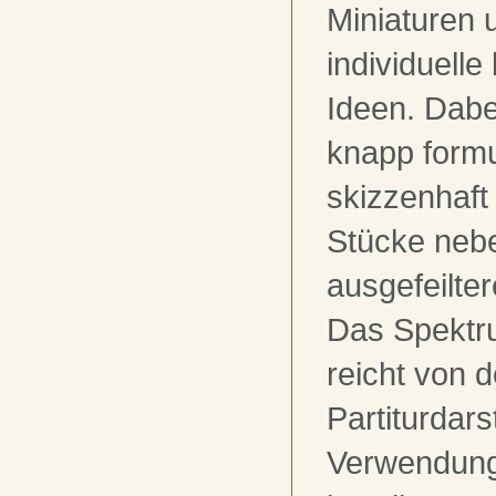
Miniaturen 
individuell
Ideen. Dabe
knapp formu
skizzenhaf
Stücke neb
ausgefeilte
Das Spektr
reicht von 
Partiturdars
Verwendung