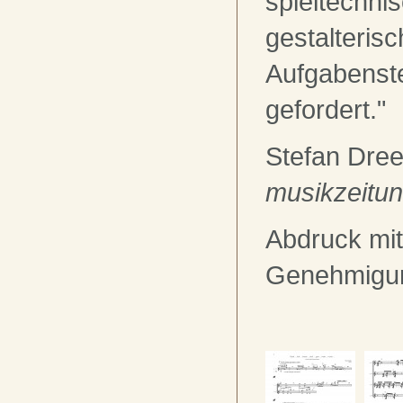
spieltechni
gestalteris
Aufgabenst
gefordert."
Stefan Dre
musikzeitu
Abdruck mit
Genehmigu