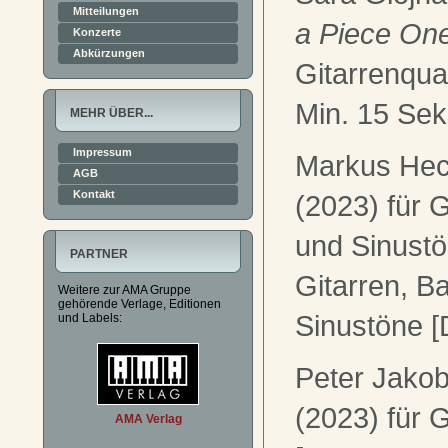
Mitteilungen
a Piece On
Konzerte
Abkürzungen
Gitarrenquar
Min. 15 Sek
MEHR ÜBER...
Impressum
Markus Hec
AGB
Kontakt
(2023) für G
und Sinustö
PARTNER
Gitarren, B
Weitere zur AMA Gruppe
gehörende Verlage, Editionen
Sinustöne [
und Labels:
Peter Jako
(2023) für G
AMA Verlag