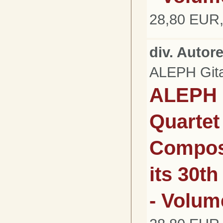
28,80 EUR,
div. Autor
ALEPH Gita
ALEPH 
Quartet 
Composi
its 30t
- Volume