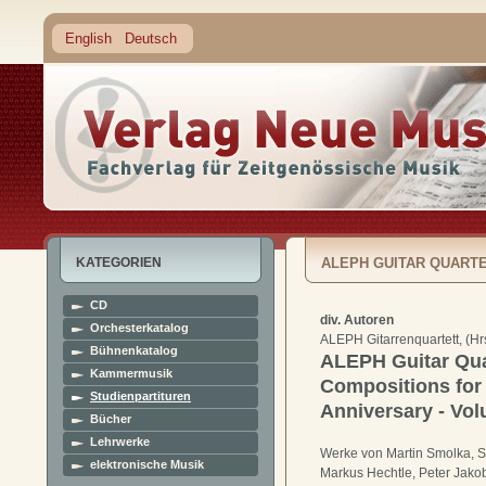
English
Deutsch
KATEGORIEN
ALEPH GUITAR QUARTE
CD
ANNIVERSARY - VOLUME I
div. Autoren
Orchesterkatalog
ALEPH Gitarrenquartett, (Hr
Bühnenkatalog
ALEPH Guitar Qua
Kammermusik
Compositions for 
Studienpartituren
Anniversary - Vol
Bücher
Lehrwerke
Werke von Martin Smolka, Sa
elektronische Musik
Markus Hechtle, Peter Jakob