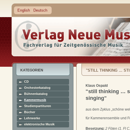
English
Deutsch
KATEGORIEN
"STILL THINKING … STI
CD
Klaus Ospald
Orchesterkatalog
"still thinking … st
Bühnenkatalog
singing"
Kammermusik
Studienpartituren
aus dem Zyklus „schöne wel
Bücher
für Kammerensemble und F
Lehrwerke
elektronische Musik
Besetzung:
2 Föten (1. Fl C,