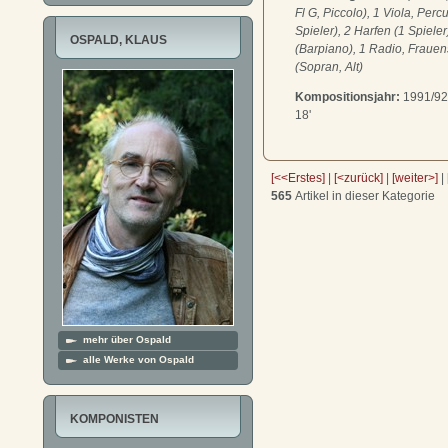
Fl G, Piccolo), 1 Viola, Perc
Spieler), 2 Harfen (1 Spieler
OSPALD, KLAUS
(Barpiano), 1 Radio, Fraue
(Sopran, Alt)
Kompositionsjahr:
1991/92
18'
[<<Erstes]
|
[<zurück]
|
[weiter>]
|
565
Artikel in dieser Kategorie
mehr über Ospald
alle Werke von Ospald
KOMPONISTEN