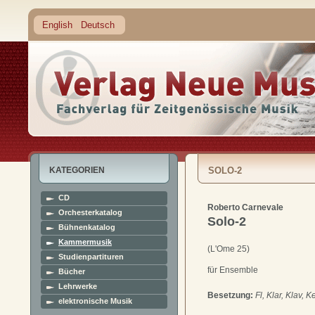
English
Deutsch
KATEGORIEN
SOLO-2
CD
Roberto Carnevale
Orchesterkatalog
Solo-2
Bühnenkatalog
Kammermusik
(L'Ome 25)
Studienpartituren
für Ensemble
Bücher
Lehrwerke
Besetzung:
Fl, Klar, Klav, K
elektronische Musik