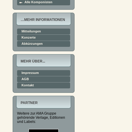
Alle Komponisten
…MEHR INFORMATIONEN
Mitteilungen
Konzerte
Abkürzungen
MEHR ÜBER...
Impressum
AGB
Kontakt
PARTNER
Weitere zur AMA Gruppe
gehörende Verlage, Editionen
und Labels: