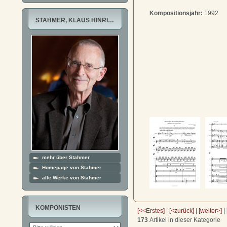
Kompositionsjahr:
1992
STAHMER, KLAUS HINRI…
mehr über Stahmer
Homepage von Stahmer
alle Werke von Stahmer
KOMPONISTEN
[<<Erstes]
|
[<zurück]
|
[weiter>]
|
173
Artikel in dieser Kategorie