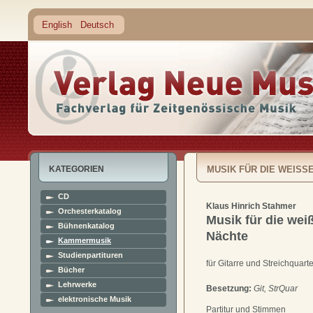
English
Deutsch
KATEGORIEN
MUSIK FÜR DIE WEISSE
CD
Klaus Hinrich Stahmer
Orchesterkatalog
Musik für die wei
Bühnenkatalog
Nächte
Kammermusik
Studienpartituren
für Gitarre und Streichquarte
Bücher
Lehrwerke
Besetzung:
Git, StrQuar
elektronische Musik
Partitur und Stimmen