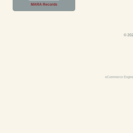
MARA Records
© 202
eCommerce Engin