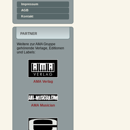
Impressum
AGB
Kontakt
PARTNER
Weitere zur AMA Gruppe
gehörende Verlage, Editionen
und Labels:
AMA Verlag
AMA Musician