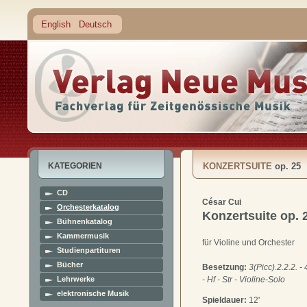
English
Deutsch
KATEGORIEN
KONZERTSUITE
op. 25
CD
César Cui
Orchesterkatalog
Konzertsuite
op. 
Bühnenkatalog
Kammermusik
für Violine und Orchester
Studienpartituren
Bücher
Besetzung:
3(Picc).2.2.2. - 
Lehrwerke
- Hf - Str - Violine-Solo
elektronische Musik
Spieldauer:
12'