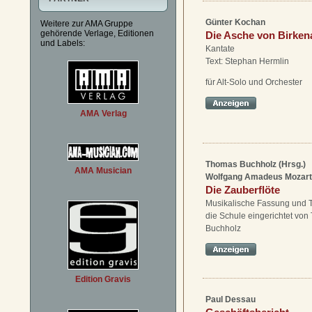
Günter Kochan
Weitere zur AMA Gruppe
gehörende Verlage, Editionen
Die Asche von Birken
und Labels:
Kantate
Text: Stephan Hermlin
für Alt-Solo und Orchester
AMA Verlag
Thomas Buchholz (Hrsg.)
AMA Musician
Wolfgang Amadeus Mozart
Die Zauberflöte
Musikalische Fassung und T
die Schule eingerichtet vo
Buchholz
Edition Gravis
Paul Dessau