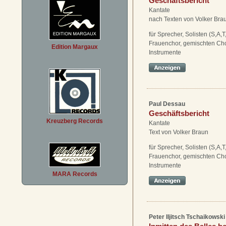
Geschäftsbericht
Kantate
nach Texten von Volker Bra
für Sprecher, Solisten (S,A,T
Frauenchor, gemischten Ch
Edition Margaux
Instrumente
Paul Dessau
Geschäftsbericht
Kreuzberg Records
Kantate
Text von Volker Braun
für Sprecher, Solisten (S,A,T
Frauenchor, gemischten Ch
Instrumente
MARA Records
Peter Iljitsch Tschaikowski