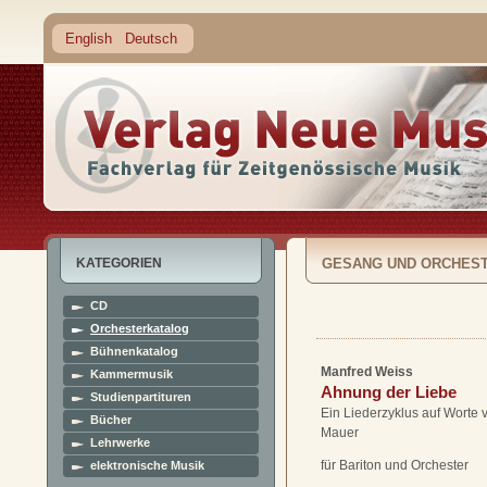
English
Deutsch
KATEGORIEN
GESANG UND ORCHES
CD
Orchesterkatalog
Bühnenkatalog
Manfred Weiss
Kammermusik
Ahnung der Liebe
Studienpartituren
Ein Liederzyklus auf Worte
Bücher
Mauer
Lehrwerke
für Bariton und Orchester
elektronische Musik