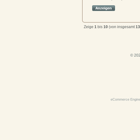
Zeige
1
bis
10
(von insgesamt
13
© 202
eCommerce Engin