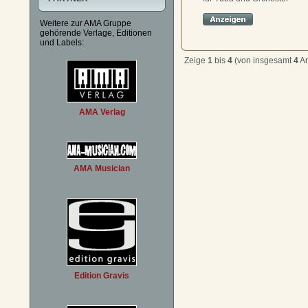
Weitere zur AMA Gruppe
gehörende Verlage, Editionen
und Labels:
Zeige
1
bis
4
(von insgesamt
4
Ar
AMA Verlag
AMA Musician
Edition Gravis