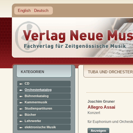
English
Deutsch
KATEGORIEN
TUBA UND ORCHESTER
CD
Orchesterkatalog
Bühnenkatalog
Joachim Gruner
Kammermusik
Allegro Assai
Studienpartituren
Konzert
Bücher
Lehrwerke
für Euphonium und Orchest
elektronische Musik