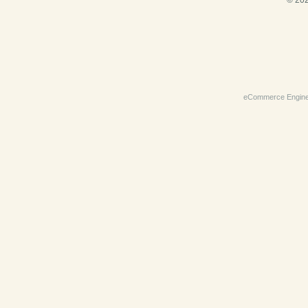
© 202
eCommerce Engin