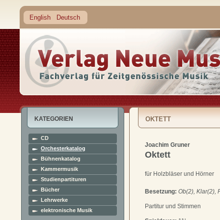
English
Deutsch
KATEGORIEN
OKTETT
CD
Joachim Gruner
Orchesterkatalog
Oktett
Bühnenkatalog
Kammermusik
für Holzbläser und Hörner
Studienpartituren
Bücher
Besetzung:
Ob(2), Klar(2), 
Lehrwerke
Partitur und Stimmen
elektronische Musik