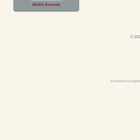
MARA Records
© 202
eCommerce Engin