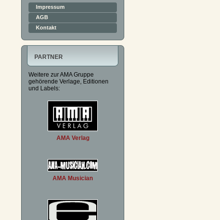
Impressum
AGB
Kontakt
PARTNER
Weitere zur AMA Gruppe
gehörende Verlage, Editionen
und Labels:
AMA Verlag
AMA Musician