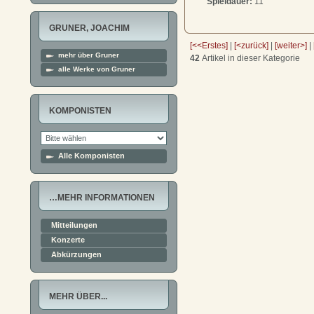
Spieldauer:
11'
GRUNER, JOACHIM
[<<Erstes]
|
[<zurück]
|
[weiter>]
|
mehr über Gruner
42
Artikel in dieser Kategorie
alle Werke von Gruner
KOMPONISTEN
Alle Komponisten
…MEHR INFORMATIONEN
Mitteilungen
Konzerte
Abkürzungen
MEHR ÜBER...