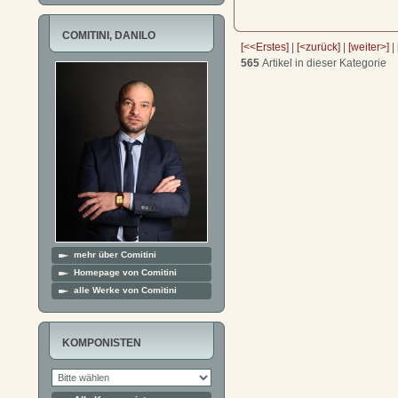
COMITINI, DANILO
[<<Erstes]
|
[<zurück]
|
[weiter>]
|
565
Artikel in dieser Kategorie
mehr über Comitini
Homepage von Comitini
alle Werke von Comitini
KOMPONISTEN