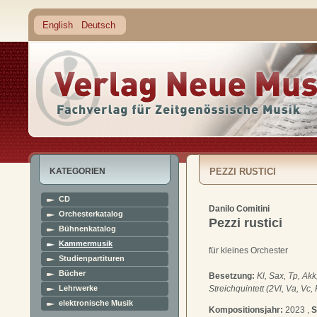
English
Deutsch
KATEGORIEN
PEZZI RUSTICI
CD
Danilo Comitini
Orchesterkatalog
Pezzi rustici
Bühnenkatalog
Kammermusik
für kleines Orchester
Studienpartituren
Bücher
Besetzung:
Kl, Sax, Tp, Akk
Lehrwerke
Streichquintett (2Vl, Va, Vc,
elektronische Musik
Kompositionsjahr:
2023 ,
S