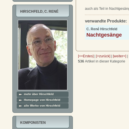
auch als Teil in Nachtgesä
HIRSCHFELD, C. RENÉ
verwandte Produkte:
C. René Hirschfeld
Nachtgesänge
[<<Erstes]
|
[<zurück]
|
[weiter>]
|
536
Artikel in dieser Kategorie
mehr über Hirschfeld
Homepage von Hirschfeld
alle Werke von Hirschfeld
KOMPONISTEN