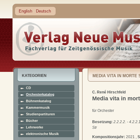
English
Deutsch
KATEGORIEN
MEDIA VITA IN MORTE
CD
C. René Hirschfeld
Orchesterkatalog
Media vita in mo
Bühnenkatalog
Kammermusik
für Orchester
Studienpartituren
Bücher
Besetzung:
2.2.2.2. - 4.2.2.1
Lehrwerke
Str
elektronische Musik
Kompositionsjahr:
2021 ,
S