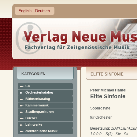
English
Deutsch
KATEGORIEN
ELFTE SINFONIE
CD
Peter Michael Hamel
Orchesterkatalog
Elfte Sinfonie
Bühnenkatalog
Kammermusik
Sophrosyne
Studienpartituren
für Orchester
Bücher
Lehrwerke
Besetzung:
1(Afl).1(Eh).1(B
elektronische Musik
1.0.0.0. - S(3) - Klv - Str