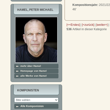
Kompositionsjahr:
2021/22
46'
HAMEL, PETER MICHAEL
[<<Erstes]
|
[<zurück]
|
[weiter>]
|
536
Artikel in dieser Kategorie
mehr über Hamel
Homepage von Hamel
alle Werke von Hamel
KOMPONISTEN
Alle Komponisten