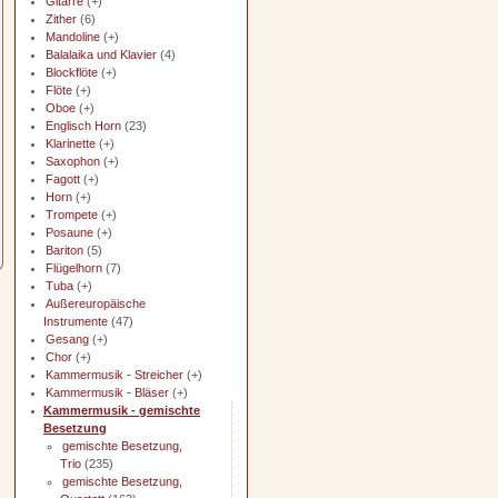
Gitarre
(+)
Zither
(6)
Mandoline
(+)
Balalaika und Klavier
(4)
Blockflöte
(+)
Flöte
(+)
Oboe
(+)
Englisch Horn
(23)
Klarinette
(+)
Saxophon
(+)
Fagott
(+)
Horn
(+)
Trompete
(+)
Posaune
(+)
Bariton
(5)
Flügelhorn
(7)
Tuba
(+)
Außereuropäische
Instrumente
(47)
Gesang
(+)
Chor
(+)
Kammermusik - Streicher
(+)
Kammermusik - Bläser
(+)
Kammermusik - gemischte
Besetzung
gemischte Besetzung,
Trio
(235)
gemischte Besetzung,