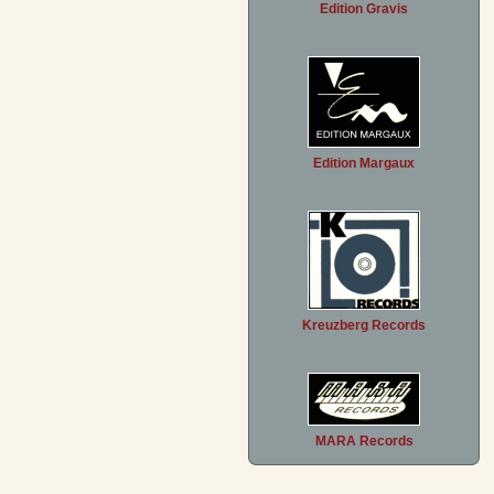
Edition Gravis
Edition Margaux
Kreuzberg Records
MARA Records