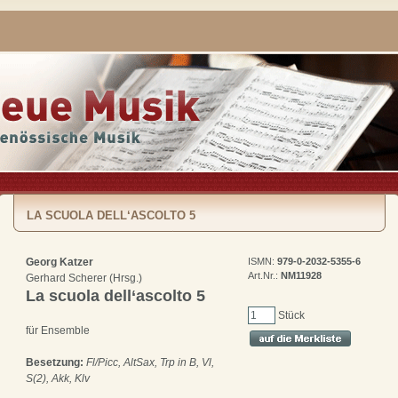
LA SCUOLA DELL‘ASCOLTO 5
Georg Katzer
ISMN:
979-0-2032-5355-6
Art.Nr.:
NM11928
Gerhard Scherer (Hrsg.)
La scuola dell‘ascolto 5
Stück
für Ensemble
Besetzung:
Fl/Picc, AltSax, Trp in B, Vl,
S(2), Akk, Klv