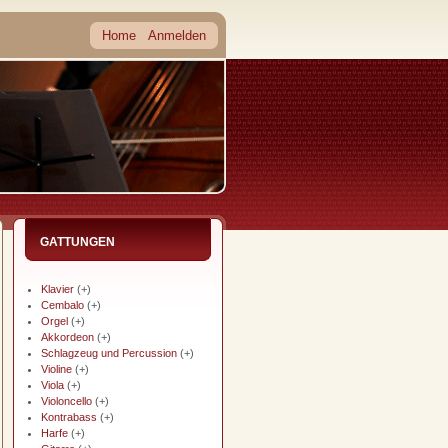
Home
Anmelden
GATTUNGEN
Klavier
(+)
Cembalo
(+)
Orgel
(+)
Akkordeon
(+)
Schlagzeug und Percussion
(+)
Violine
(+)
Viola
(+)
Violoncello
(+)
Kontrabass
(+)
Harfe
(+)