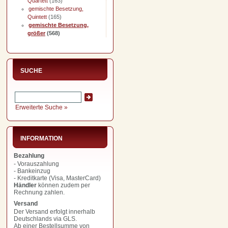
Quartett
(163)
gemischte Besetzung,
Quintett
(165)
gemischte Besetzung,
größer
(568)
SUCHE
Erweiterte Suche »
INFORMATION
Bezahlung
- Vorauszahlung
- Bankeinzug
- Kreditkarte (Visa, MasterCard)
Händler
können zudem per
Rechnung zahlen.
Versand
Der Versand erfolgt innerhalb
Deutschlands via GLS.
Ab einer Bestellsumme von