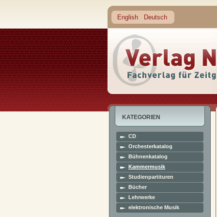
English
Deutsch
KATEGORIEN
CD
Orchesterkatalog
Bühnenkatalog
Kammermusik
Studienpartituren
Bücher
Lehrwerke
elektronische Musik