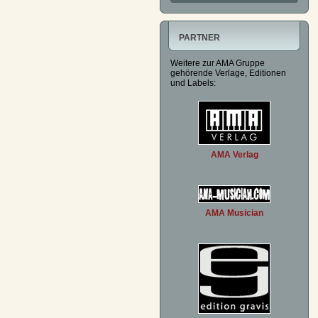
PARTNER
Weitere zur AMA Gruppe
gehörende Verlage, Editionen
und Labels:
AMA Verlag
AMA Musician