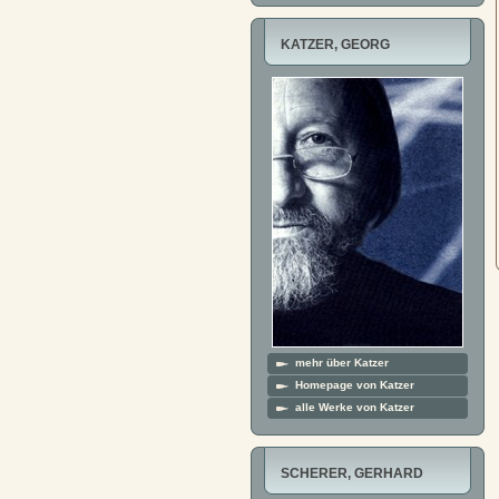
KATZER, GEORG
mehr über Katzer
Homepage von Katzer
alle Werke von Katzer
SCHERER, GERHARD