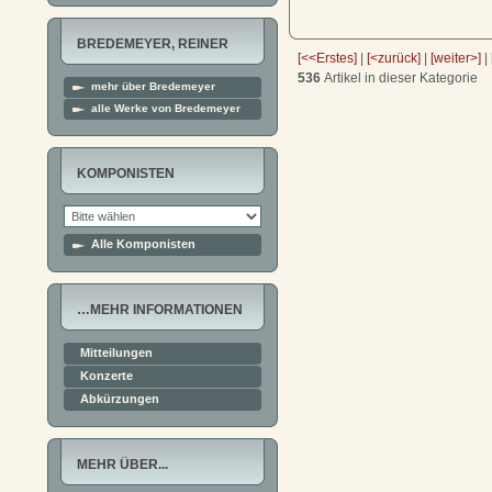
BREDEMEYER, REINER
[<<Erstes]
|
[<zurück]
|
[weiter>]
|
536
Artikel in dieser Kategorie
mehr über Bredemeyer
alle Werke von Bredemeyer
KOMPONISTEN
Alle Komponisten
…MEHR INFORMATIONEN
Mitteilungen
Konzerte
Abkürzungen
MEHR ÜBER...