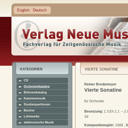
English
Deutsch
KATEGORIEN
VIERTE SONATINE
CD
Reiner Bredemeyer
Orchesterkatalog
Vierte Sonatine
Bühnenkatalog
Kammermusik
für Orchester
Studienpartituren
Bücher
Besetzung:
1.3.Eh.1.1. – 2.
Lehrwerke
Str
elektronische Musik
Kompositionsjahr:
1988 ,
S