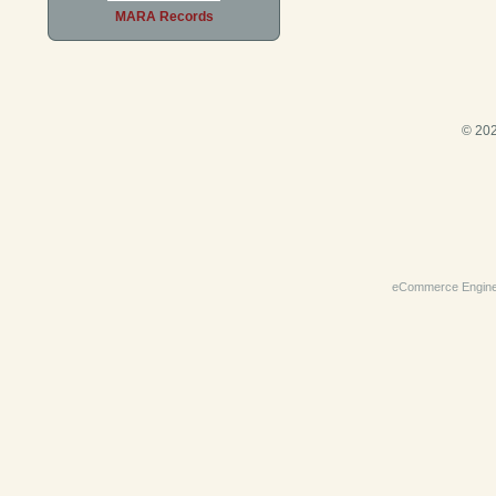
MARA Records
© 202
eCommerce Engin