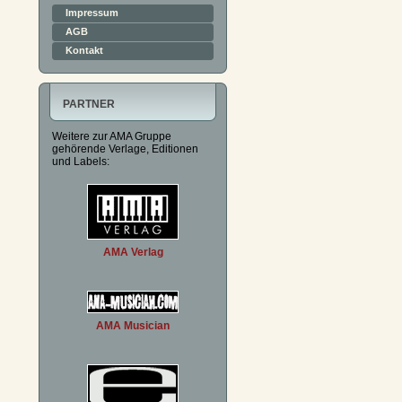
Impressum
AGB
Kontakt
PARTNER
Weitere zur AMA Gruppe
gehörende Verlage, Editionen
und Labels:
AMA Verlag
AMA Musician