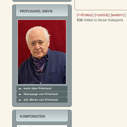
PRITCHARD, GWYN
[<<Erstes]
|
[<zurück]
|
[weiter>]
|
536
Artikel in dieser Kategorie
mehr über Pritchard
Homepage von Pritchard
alle Werke von Pritchard
KOMPONISTEN