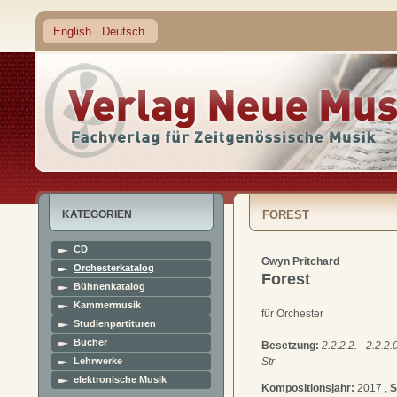
English
Deutsch
KATEGORIEN
FOREST
CD
Gwyn Pritchard
Orchesterkatalog
Forest
Bühnenkatalog
Kammermusik
für Orchester
Studienpartituren
Bücher
Besetzung:
2.2.2.2. - 2.2.2.0
Lehrwerke
Str
elektronische Musik
Kompositionsjahr:
2017 ,
S