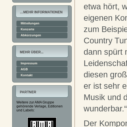
etwa hört, 
…MEHR INFORMATIONEN
eigenen Kom
Mitteilungen
zum Beispie
Konzerte
Abkürzungen
Country Tune
dann spürt 
MEHR ÜBER...
Leidenschaf
Impressum
AGB
diesen gro
Kontakt
er ist sehr 
PARTNER
Musik und d
Weitere zur AMA Gruppe
wunderbar.“
gehörende Verlage, Editionen
und Labels:
Der Komponi