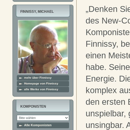
„Denken Sie
FINNISSY, MICHAEL
des New-Co
Komponiste
Finnissy, b
einen Meist
habe. Seine 
Energie. Di
mehr über Finnissy
Homepage von Finnissy
komplex aus,
alle Werke von Finnissy
den ersten B
KOMPONISTEN
unspielbar,
unsingbar.
Alle Komponisten