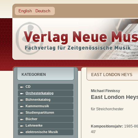
English
Deutsch
KATEGORIEN
EAST LONDON HEYS
CD
Michael Finnissy
Orchesterkatalog
East London Hey
Bühnenkatalog
Kammermusik
für Streichorchester
Studienpartituren
Bücher
Lehrwerke
Kompositionsjahr:
1985-86
40'
elektronische Musik