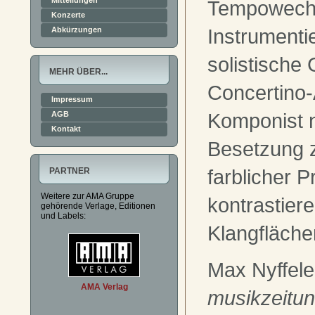
Mitteilungen
Tempowechs
Konzerte
Instrumenti
Abkürzungen
solistische
MEHR ÜBER...
Concertino-
Impressum
Komponist n
AGB
Kontakt
Besetzung 
farblicher 
PARTNER
Weitere zur AMA Gruppe
kontrastier
gehörende Verlage, Editionen
und Labels:
Klangfläche
Max Nyffele
AMA Verlag
musikzeitu