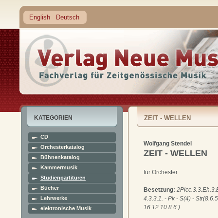
English
Deutsch
KATEGORIEN
ZEIT - WELLEN
CD
Wolfgang Stendel
Orchesterkatalog
ZEIT - WELLEN
Bühnenkatalog
Kammermusik
für Orchester
Studienpartituren
Bücher
Besetzung:
2Picc.3.3.Eh.3.B
Lehrwerke
4.3.3.1. - Pk - S(4) - Str(8.6.5
16.12.10.8.6.)
elektronische Musik