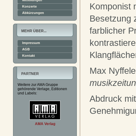
Mitteilungen
Komponist n
Konzerte
Abkürzungen
Besetzung 
farblicher 
MEHR ÜBER...
kontrastier
Impressum
AGB
Klangfläche
Kontakt
Max Nyffele
PARTNER
musikzeitu
Weitere zur AMA Gruppe
gehörende Verlage, Editionen
und Labels:
Abdruck mit
Genehmigu
AMA Verlag