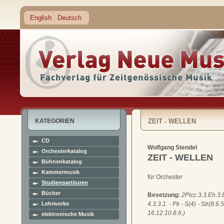
English
Deutsch
KATEGORIEN
ZEIT - WELLEN
CD
Wolfgang Stendel
Orchesterkatalog
ZEIT - WELLEN
Bühnenkatalog
Kammermusik
für Orchester
Studienpartituren
Bücher
Besetzung:
2Picc.3.3.Eh.3.B
Lehrwerke
4.3.3.1. - Pk - S(4) - Str(8.6.5
16.12.10.8.6.)
elektronische Musik