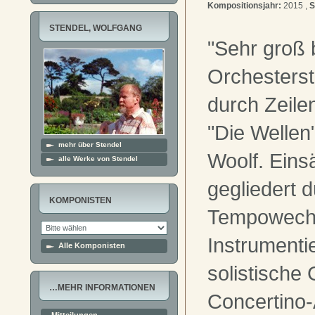
Kompositionsjahr:
2015 ,
S
STENDEL, WOLFGANG
"Sehr groß 
Orchesterstü
durch Zeile
"Die Wellen"
mehr über Stendel
Woolf. Eins
alle Werke von Stendel
gegliedert 
KOMPONISTEN
Tempowechs
Instrumenti
Alle Komponisten
solistische
…MEHR INFORMATIONEN
Concertino-