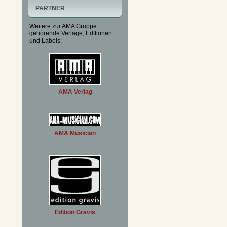
PARTNER
Weitere zur AMA Gruppe
gehörende Verlage, Editionen
und Labels:
AMA Verlag
AMA Musician
Edition Gravis