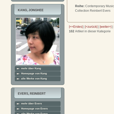
Reihe:
Contemporary Music f
KANG, JONGHEE
Collection Reinbert Evers
[<<Erstes]
|
[<zurück]
|
[weiter>]
|
102
Artikel in dieser Kategorie
mehr über Kang
Homepage von Kang
alle Werke von Kang
EVERS, REINBERT
mehr über Evers
Homepage von Evers
alle Werke von Evers