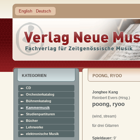
English
Deutsch
KATEGORIEN
POONG, RYOO
CD
Jonghee Kang
Orchesterkatalog
Reinbert Evers (Hrsg.)
Bühnenkatalog
poong, ryoo
Kammermusik
Studienpartituren
(wind, stream)
Bücher
für drei Gitarren
Lehrwerke
elektronische Musik
Spieldauer:
9'