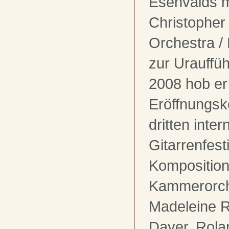
Esenvalds m
Christophe
Orchestra /
zur Urauffü
2008 hob e
Eröffnungsk
dritten inter
Gitarrenfest
Komposition
Kammerorch
Madeleine R
Dayer, Rola