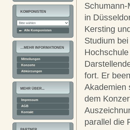
Schumann-M
KOMPONISTEN
in Düsseldor
Kersting und
Alle Komponisten
Studium bei 
…MEHR INFORMATIONEN
Hochschule 
Mitteilungen
Darstellend
Konzerte
Abkürzungen
fort. Er bee
Akademien s
MEHR ÜBER...
dem Konzer
Impressum
AGB
Auszeichnun
Kontakt
parallel die
PARTNER