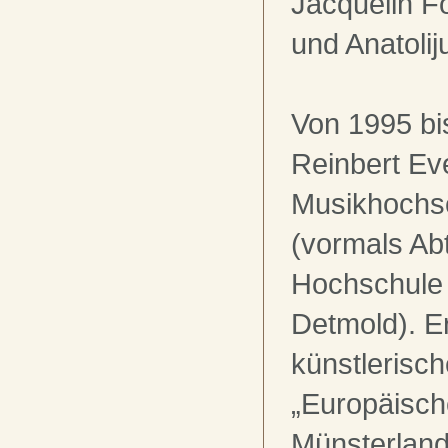
Jacquelin F
und Anatoli
Von 1995 bi
Reinbert Ev
Musikhochs
(vormals Abt
Hochschule 
Detmold). E
künstlerisch
„Europäisch
Münsterland