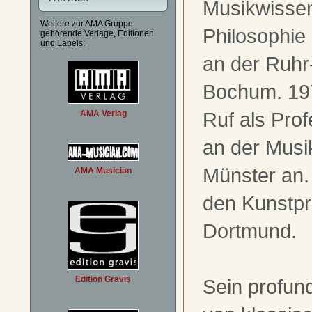
Musikwissen
Weitere zur AMA Gruppe
Philosophie
gehörende Verlage, Editionen
und Labels:
an der Ruhr-
Bochum. 19
Ruf als Prof
AMA Verlag
an der Musi
Münster an. 
AMA Musician
den Kunstpr
Dortmund.
Edition Gravis
Sein profun