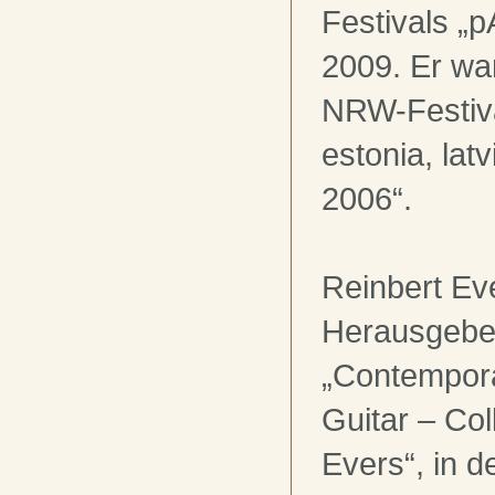
Festivals „
2009. Er wa
NRW-Festiva
estonia, latv
2006“.
Reinbert Eve
Herausgebe
„Contempora
Guitar – Col
Evers“, in d