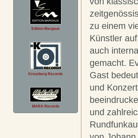
von klassis
zeitgenössi
zu einem vi
Edition Margaux
Künstler auf
auch intern
gemacht. Ev
Gast bedeut
Kreuzberg Records
und Konzert
beeindrucke
MARA Records
und zahlrei
Rundfunkau
von Johann