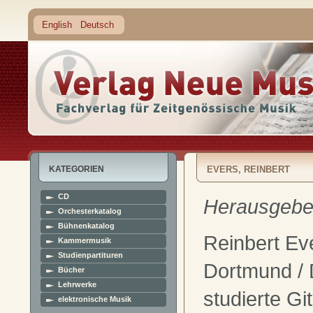
English
Deutsch
KATEGORIEN
EVERS, REINBERT
CD
Herausgebe
Orchesterkatalog
Bühnenkatalog
Reinbert Ev
Kammermusik
Studienpartituren
Dortmund / 
Bücher
Lehrwerke
studierte Gi
elektronische Musik