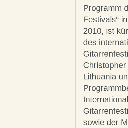
Programm de
Festivals“ i
2010, ist kü
des internat
Gitarrenfesti
Christopher 
Lithuania u
Programmbe
Internationa
Gitarrenfest
sowie der M