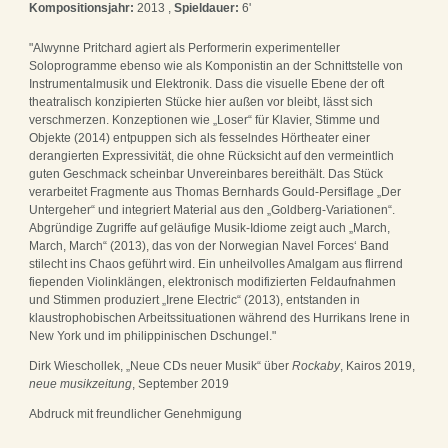
Kompositionsjahr:
2013 ,
Spieldauer:
6'
"Alwynne Pritchard agiert als Performerin experimenteller
Soloprogramme ebenso wie als Komponistin an der Schnittstelle von
Instrumentalmusik und Elektronik. Dass die visuelle Ebene der oft
theatralisch konzipierten Stücke hier außen vor bleibt, lässt sich
verschmerzen. Konzeptionen wie „Loser“ für Klavier, Stimme und
Objekte (2014) entpuppen sich als fesselndes Hörtheater einer
derangierten Expressivität, die ohne Rücksicht auf den vermeintlich
guten Geschmack scheinbar Unvereinbares bereithält. Das Stück
verarbeitet Fragmente aus Thomas Bernhards Gould-Persiflage „Der
Untergeher“ und integriert Material aus den „Goldberg-Variationen“.
Abgründige Zugriffe auf geläufige Musik-Idiome zeigt auch „March,
March, March“ (2013), das von der Norwegian Navel Forces‘ Band
stilecht ins Chaos geführt wird. Ein unheilvolles Amalgam aus flirrend
fiependen Violinklängen, elektronisch modifizierten Feldaufnahmen
und Stimmen produziert „Irene Electric“ (2013), entstanden in
klaustrophobischen Arbeitssituationen während des Hurrikans Irene in
New York und im philippinischen Dschungel."
Dirk Wieschollek, „Neue CDs neuer Musik“ über
Rockaby
, Kairos 2019,
neue musikzeitung
, September 2019
Abdruck mit freundlicher Genehmigung