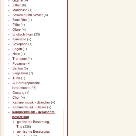
Gitarre
(+)
Zither
(6)
Mandoline
(+)
Balalaika und Klavier
(4)
Blockflöte
(+)
Flöte
(+)
Oboe
(+)
Englisch Horn
(23)
Klarinette
(+)
Saxophon
(+)
Fagott
(+)
Horn
(+)
Trompete
(+)
Posaune
(+)
Bariton
(5)
Flügelhorn
(7)
Tuba
(+)
Außereuropäische
Instrumente
(47)
Gesang
(+)
Chor
(+)
Kammermusik - Streicher
(+)
Kammermusik - Bläser
(+)
Kammermusik - gemischte
Besetzung
gemischte Besetzung,
Trio
(236)
gemischte Besetzung,