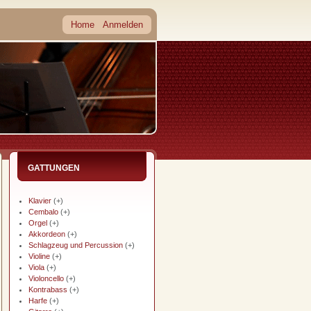
Home
Anmelden
GATTUNGEN
Klavier
(+)
Cembalo
(+)
Orgel
(+)
Akkordeon
(+)
Schlagzeug und Percussion
(+)
Violine
(+)
Viola
(+)
Violoncello
(+)
Kontrabass
(+)
Harfe
(+)