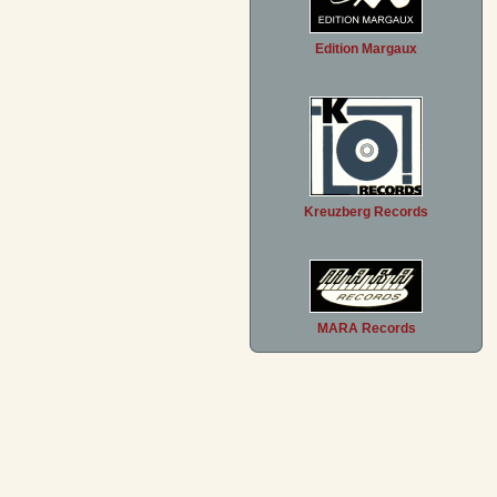
Edition Margaux
Kreuzberg Records
MARA Records