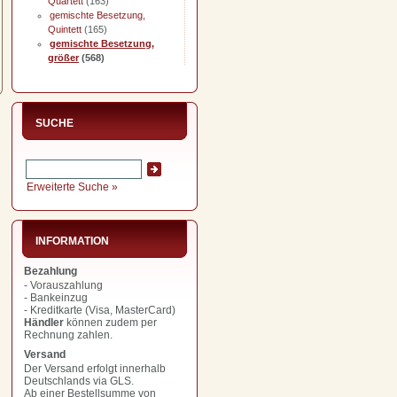
Quartett
(163)
gemischte Besetzung,
Quintett
(165)
gemischte Besetzung,
größer
(568)
SUCHE
Erweiterte Suche »
INFORMATION
Bezahlung
- Vorauszahlung
- Bankeinzug
- Kreditkarte (Visa, MasterCard)
Händler
können zudem per
Rechnung zahlen.
Versand
Der Versand erfolgt innerhalb
Deutschlands via GLS.
Ab einer Bestellsumme von