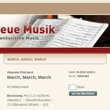
MARCH, MARCH, MARCH
Alwynne Pritchard
ISMN:
M-2032-2229-3
Art.Nr.:
NM11464
March, March, March
for military band
Stück
Besetzung:
Picc.1.2.1.6(1Eb-Kl,
1Basskl).1. – 3Sax(Alt,Tenor,Bar). –
3.3.2(Basspos).3(Euph). – S(3)