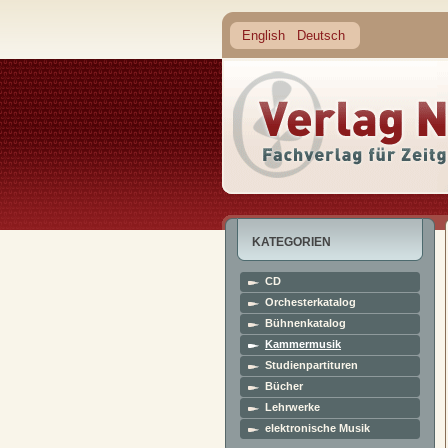
English
Deutsch
KATEGORIEN
CD
Orchesterkatalog
Bühnenkatalog
Kammermusik
Studienpartituren
Bücher
Lehrwerke
elektronische Musik