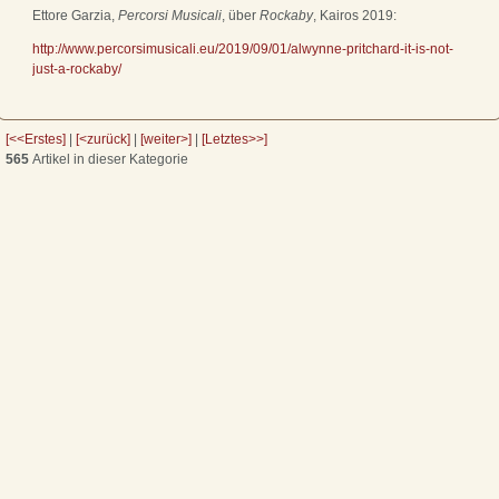
Ettore Garzia,
Percorsi Musicali
, über
Rockaby
, Kairos 2019:
http://www.percorsimusicali.eu/2019/09/01/alwynne-pritchard-it-is-not-
just-a-rockaby/
[<<Erstes]
|
[<zurück]
|
[weiter>]
|
[Letztes>>]
565
Artikel in dieser Kategorie