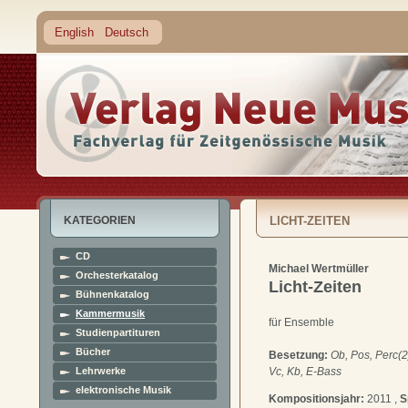
English
Deutsch
KATEGORIEN
LICHT-ZEITEN
CD
Michael Wertmüller
Orchesterkatalog
Licht-Zeiten
Bühnenkatalog
Kammermusik
für Ensemble
Studienpartituren
Bücher
Besetzung:
Ob, Pos, Perc(2)
Lehrwerke
Vc, Kb, E-Bass
elektronische Musik
Kompositionsjahr:
2011 ,
S