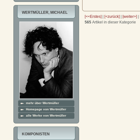
WERTMÜLLER, MICHAEL
[<<Erstes]
|
[<zurück]
|
[weiter>]
|
565
Artikel in dieser Kategorie
mehr über Wertmüller
Homepage von Wertmüller
alle Werke von Wertmüller
KOMPONISTEN