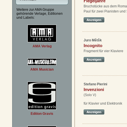
Flegeljahre
Bruchstücke aus dem Roma
Weitere zur AMA Gruppe
Paul für zwei Pianisten und
gehörende Verlage, Editionen
und Labels:
Juro Mětšk
Incognito
AMA Verlag
Fragment für vier Klaviere
AMA Musician
Stefano Pierini
Invenzioni
(Solo V)
für Klavier und Elektronik
Edition Gravis