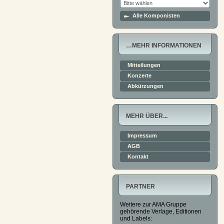
Alle Komponisten
…MEHR INFORMATIONEN
Mitteilungen
Konzerte
Abkürzungen
MEHR ÜBER...
Impressum
AGB
Kontakt
PARTNER
Weitere zur AMA Gruppe
gehörende Verlage, Editionen
und Labels: