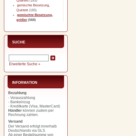
Quartett
(163)
gemischte Besetzung,
Quintett
(165)
gemischte Besetzung,
größer
(568)
SUCHE
Erweiterte Suche »
INFORMATION
Bezahlung
- Vorauszahlung
- Bankeinzug
- Kreditkarte (Visa, MasterCard)
Händler
können zudem per
Rechnung zahlen.
Versand
Der Versand erfolgt innerhalb
Deutschlands via GLS.
Ab einer Bestellsumme von