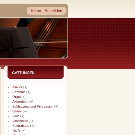
Home
Anmelden
GATTUNGEN
Klavier
(+)
Cembalo
(+)
Orgel
(+)
Akkordeon
(+)
Schlagzeug und Percussion
(+)
Violine
(+)
Viola
(+)
Violoncello
(+)
Kontrabass
(+)
Harfe
(+)