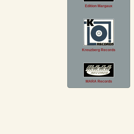
Edition Margaux
Kreuzberg Records
MARA Records