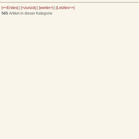
[<<Erstes]
|
[<zurück]
|
[weiter>]
|
[Letztes>>]
565
Artikel in dieser Kategorie