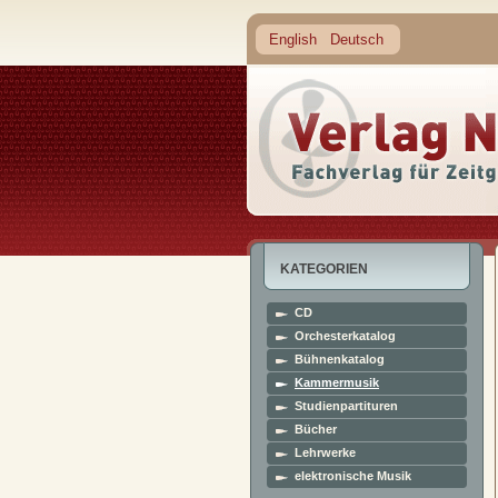
English
Deutsch
KATEGORIEN
CD
Orchesterkatalog
Bühnenkatalog
Kammermusik
Studienpartituren
Bücher
Lehrwerke
elektronische Musik