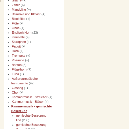
Gitarre
(+)
Zither
(6)
Mandoline
(+)
Balalaika und Klavier
(4)
Blockflöte
(+)
Flöte
(+)
Oboe
(+)
Englisch Horn
(23)
Klarinette
(+)
Saxophon
(+)
Fagott
(+)
Horn
(+)
Trompete
(+)
Posaune
(+)
Bariton
(5)
Flügelhorn
(7)
Tuba
(+)
Außereuropäische
Instrumente
(47)
Gesang
(+)
Chor
(+)
Kammermusik - Streicher
(+)
Kammermusik - Bläser
(+)
Kammermusik - gemischte
Besetzung
gemischte Besetzung,
Trio
(236)
gemischte Besetzung,