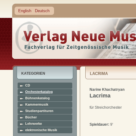
English
Deutsch
KATEGORIEN
LACRIMA
CD
Narine Khachatryan
Orchesterkatalog
Lacrima
Bühnenkatalog
Kammermusik
für Streichorchester
Studienpartituren
Bücher
Lehrwerke
Spieldauer:
9'
elektronische Musik