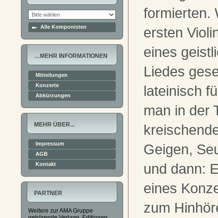
formierten.
Alle Komponisten
ersten Violi
eines geist
…MEHR INFORMATIONEN
Liedes gese
Mitteilungen
Konzerte
lateinisch f
Abkürzungen
man in der T
MEHR ÜBER...
kreischend
Impressum
Geigen, Se
AGB
und dann: E
Kontakt
eines Konze
PARTNER
zum Hinhör
Weitere zur AMA Gruppe
gehörende Verlage, Editionen