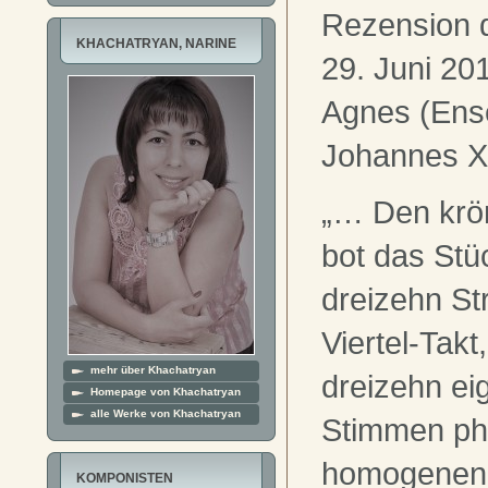
Rezension 
KHACHATRYAN, NARINE
29. Juni 20
Agnes (Ense
Johannes X
„… Den krö
bot das Stü
dreizehn St
Viertel-Takt
mehr über Khachatryan
dreizehn ei
Homepage von Khachatryan
alle Werke von Khachatryan
Stimmen ph
homogenen
KOMPONISTEN