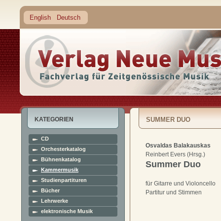
English
Deutsch
KATEGORIEN
SUMMER DUO
CD
Osvaldas Balakauskas
Orchesterkatalog
Reinbert Evers (Hrsg.)
Bühnenkatalog
Summer Duo
Kammermusik
Studienpartituren
für Gitarre und Violoncello
Bücher
Partitur und Stimmen
Lehrwerke
elektronische Musik