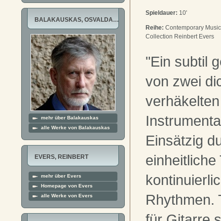
Spieldauer:
10'
BALAKAUSKAS, OSVALDA…
Reihe:
Contemporary Music f
Collection Reinbert Evers
"Ein subtil 
von zwei di
verhäkelten
Instrumenta
mehr über Balakauskas
alle Werke von Balakauskas
Einsätzig d
einheitliche
EVERS, REINBERT
kontinuierlic
mehr über Evers
Homepage von Evers
Rhythmen. Tr
alle Werke von Evers
für Gitarre 