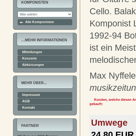
KOMPONISTEN
Cello. Bala
Komponist 
Alle Komponisten
1992-94 Bot
…MEHR INFORMATIONEN
ist ein Meis
Mitteilungen
melodischen
Konzerte
Abkürzungen
Max Nyffele
MEHR ÜBER...
musikzeitu
Impressum
Kunden, welche diesen Art
AGB
gekauft:
Kontakt
Umwege
PARTNER
24,80 EUR 