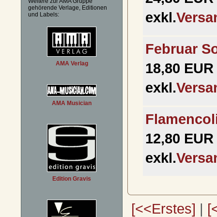
Weitere zur AMA Gruppe
gehörende Verlage, Editionen
exkl.
Versa
und Labels:
Februar S
18,80 EUR 
AMA Verlag
exkl.
Versa
AMA Musician
Flamencol
12,80 EUR 
exkl.
Versa
Edition Gravis
[<<Erstes]
|
[