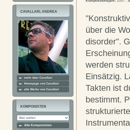
Kompositionsjahr:
2007 ,
S
CAVALLARI, ANDREA
"Konstrukti
über die Wo
disorder". 
Erscheinun
werden stru
Einsätzig. 
mehr über Cavallari
Homepage von Cavallari
Takten ist d
alle Werke von Cavallari
bestimmt. 
KOMPONISTEN
strukturierte
Instrumenta
Alle Komponisten