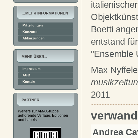
italienische
…MEHR INFORMATIONEN
Objektkünstl
Mitteilungen
Boetti ange
Konzerte
Abkürzungen
entstand fü
"Ensemble 
MEHR ÜBER...
Max Nyffele
Impressum
AGB
musikzeitu
Kontakt
2011
PARTNER
Weitere zur AMA Gruppe
verwand
gehörende Verlage, Editionen
und Labels:
Andrea Cav