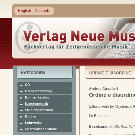
English
Deutsch
KATEGORIEN
ORDINE E DISORDINE
CD
Andrea Cavallari
Orchesterkatalog
Ordine e disordin
Bühnenkatalog
Kammermusik
(after a work by Alighiero e B
Studienpartituren
für Ensemble
Bücher
Lehrwerke
Besetzung:
Fl, Ob, Klar, Vl,
elektronische Musik