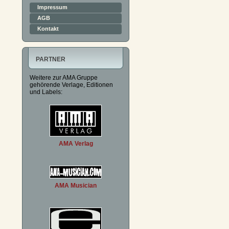
Impressum
AGB
Kontakt
PARTNER
Weitere zur AMA Gruppe
gehörende Verlage, Editionen
und Labels:
AMA Verlag
AMA Musician