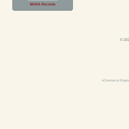
MARA Records
© 202
eCommerce Engin