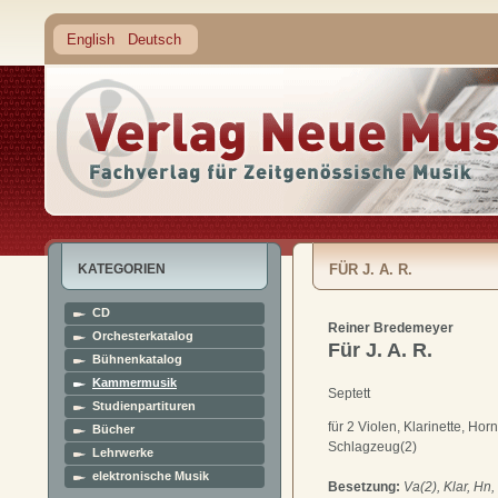
English
Deutsch
KATEGORIEN
FÜR J. A. R.
CD
Reiner Bredemeyer
Orchesterkatalog
Für J. A. R.
Bühnenkatalog
Kammermusik
Septett
Studienpartituren
für 2 Violen, Klarinette, Hor
Bücher
Schlagzeug(2)
Lehrwerke
elektronische Musik
Besetzung:
Va(2), Klar, Hn,