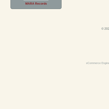
MARA Records
© 202
eCommerce Engin