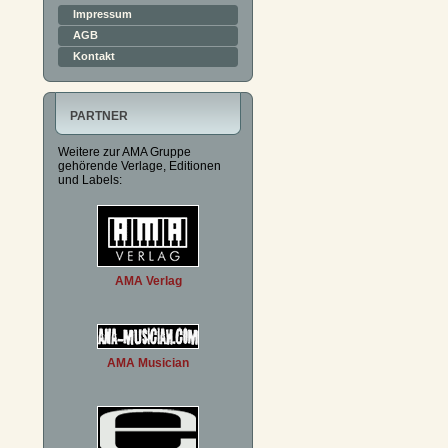
Impressum
AGB
Kontakt
PARTNER
Weitere zur AMA Gruppe
gehörende Verlage, Editionen
und Labels:
AMA Verlag
AMA Musician