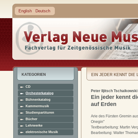
English
Deutsch
KATEGORIEN
EIN JEDER KENNT DIE 
CD
Peter Iljitsch Tschaikowski
Orchesterkatalog
Ein jeder kennt di
Bühnenkatalog
auf Erden
Kammermusik
Studienpartituren
Arie des Fürsten Gremin au
Bücher
Onegin"
Lehrwerke
Textbearbeitung: Martin Ver
elektronische Musik
Bearbeitung: Walter Thoma