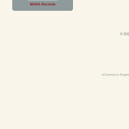
MARA Records
© 202
eCommerce Engin