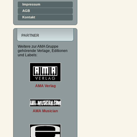
Impressum
AGB
Kontakt
PARTNER
Weitere zur AMA Gruppe
gehörende Verlage, Editionen
und Labels:
AMA Verlag
AMA Musician