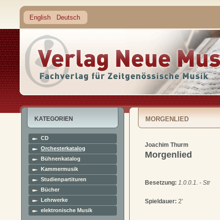
English
Deutsch
KATEGORIEN
MORGENLIED
CD
Joachim Thurm
Orchesterkatalog
Morgenlied
Bühnenkatalog
Kammermusik
Studienpartituren
Besetzung:
1.0.0.1. - Str
Bücher
Lehrwerke
Spieldauer:
2'
elektronische Musik