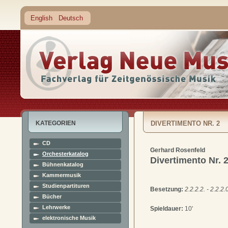
English
Deutsch
KATEGORIEN
DIVERTIMENTO NR. 2
CD
Gerhard Rosenfeld
Orchesterkatalog
Divertimento Nr. 
Bühnenkatalog
Kammermusik
Studienpartituren
Besetzung:
2.2.2.2. - 2.2.2.0
Bücher
Lehrwerke
Spieldauer:
10'
elektronische Musik