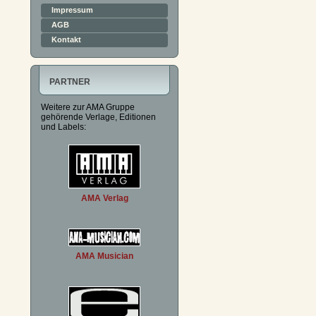
Impressum
AGB
Kontakt
PARTNER
Weitere zur AMA Gruppe
gehörende Verlage, Editionen
und Labels:
AMA Verlag
AMA Musician