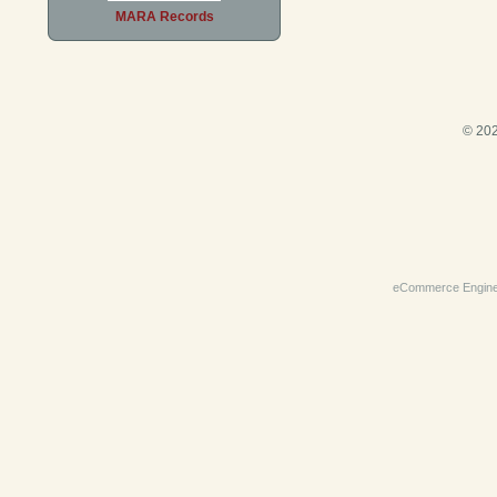
MARA Records
© 202
eCommerce Engin