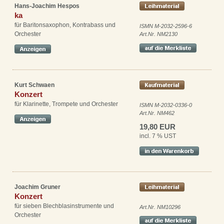
Hans-Joachim Hespos
ka
für Baritonsaxophon, Kontrabass und
ISMN M-2032-2596-6
Orchester
Art.Nr. NM2130
Kurt Schwaen
Konzert
für Klarinette, Trompete und Orchester
ISMN M-2032-0336-0
Art.Nr. NM462
19,80 EUR
incl. 7 % UST
Joachim Gruner
Konzert
für sieben Blechblasinstrumente und
Art.Nr. NM10296
Orchester