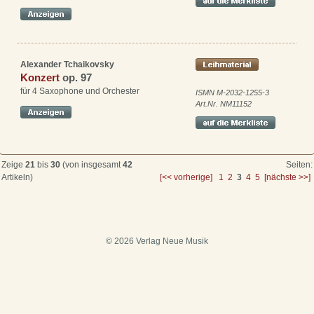
Alexander Tchaikovsky
Konzert
op. 97
für 4 Saxophone und Orchester
ISMN M-2032-1255-3
Art.Nr. NM11152
Zeige
21
bis
30
(von insgesamt
42
Seiten:
Artikeln)
[<< vorherige]
1
2
3
4
5
[nächste >>]
© 2026 Verlag Neue Musik