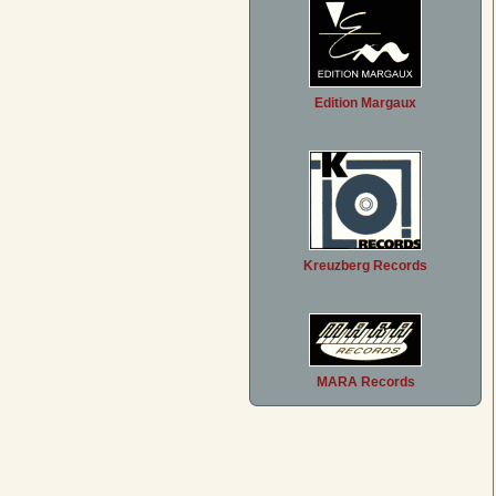
Edition Margaux
Kreuzberg Records
MARA Records