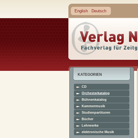
English
Deutsch
KATEGORIEN
CD
Orchesterkatalog
Bühnenkatalog
Kammermusik
Studienpartituren
Bücher
Lehrwerke
elektronische Musik