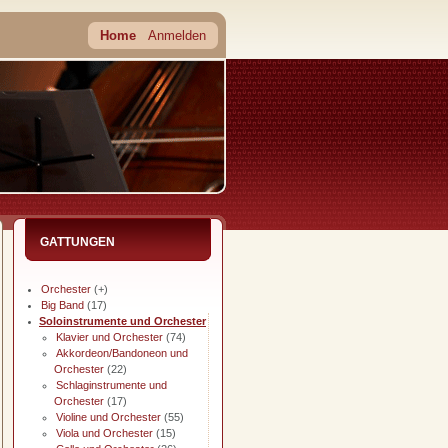
Home
Anmelden
GATTUNGEN
Orchester
(+)
Big Band
(17)
Soloinstrumente und Orchester
Klavier und Orchester
(74)
Akkordeon/Bandoneon und
Orchester
(22)
Schlaginstrumente und
Orchester
(17)
Violine und Orchester
(55)
Viola und Orchester
(15)