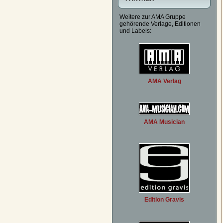
Weitere zur AMA Gruppe
gehörende Verlage, Editionen
und Labels:
AMA Verlag
AMA Musician
Edition Gravis