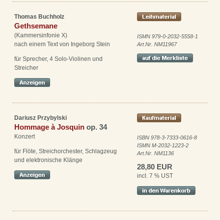
Thomas Buchholz
Gethsemane
(Kammersinfonie X)
ISMN 979-0-2032-5558-1
nach einem Text von Ingeborg Stein
Art.Nr. NM11967
für Sprecher, 4 Solo-Violinen und
Streicher
Dariusz Przybylski
Hommage à Josquin
op. 34
Konzert
ISBN 978-3-7333-0616-8
ISMN M-2032-1223-2
für Flöte, Streichorchester, Schlagzeug
Art.Nr. NM1136
und elektronische Klänge
28,80 EUR
incl. 7 % UST