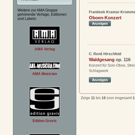
Weitere zur AMA Gruppe
Frantisek Kramar-Kromm
gehörende Verlage, Editionen
Oboen-Konzert
und Labels:
AMA Verlag
C. René Hirschfeld
Waldgesang
op. 116
Konzert für Solo-Oboe, Stre
Schlagwerk
AMA Musician
Zeige
11
bis
16
(von insgesamt
1
Edition Gravis