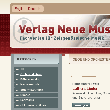
English
Deutsch
KATEGORIEN
OBOE UND ORCHESTE
CD
Orchesterkatalog
Bühnenkatalog
Peter Manfred Wolf
Kammermusik
Luthers Lieder
Studienpartituren
Konzertstück für Flöte, Obo
Bücher
und Streichorchester
Lehrwerke
elektronische Musik