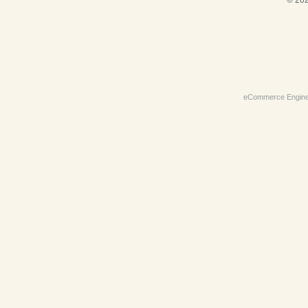
© 202
eCommerce Engin