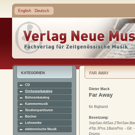
English
Deutsch
KATEGORIEN
FAR AWAY
CD
Dieter Mack
Orchesterkatalog
Far Away
Bühnenkatalog
Kammermusik
für Bigband
Studienpartituren
Bücher
Besetzung:
Lehrwerke
SopSax.AltSax.2TenSax.Bar
4Trp.3Pos.1BassPos. - Git. - 
elektronische Musik
Drums