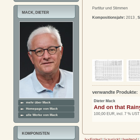
Partitur und Stimmen
MACK, DIETER
Kompositionsjahr:
2013 ,
S
verwandte Produkte:
Dieter Mack
mehr über Mack
And on that Rain
Homepage von Mack
100,00 EUR, incl. 7 % UST
alle Werke von Mack
KOMPONISTEN
[<<Erstes]
|
[<zurück]
|
[weiter>]
|