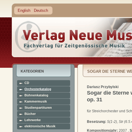
English
Deutsch
KATEGORIEN
SOGAR DIE STERNE WE
CD
Dariusz Przybylski
Orchesterkatalog
Sogar die Sterne 
Bühnenkatalog
op. 31
Kammermusik
Studienpartituren
für Streichorchester und Sc
Bücher
Lehrwerke
Besetzung:
S(1-2), Str (6.5.
elektronische Musik
Kompositionsjahr:
2007 ,
S