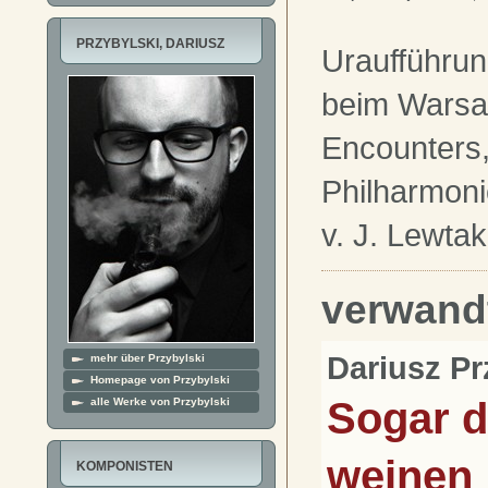
PRZYBYLSKI, DARIUSZ
Uraufführu
beim Warsa
Encounters
Philharmoni
v. J. Lewtak
verwand
Dariusz Pr
mehr über Przybylski
Homepage von Przybylski
Sogar d
alle Werke von Przybylski
weinen
KOMPONISTEN