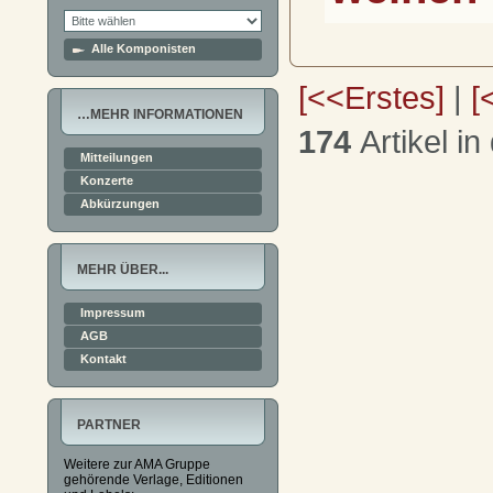
Alle Komponisten
[<<Erstes]
|
[
…MEHR INFORMATIONEN
174
Artikel in
Mitteilungen
Konzerte
Abkürzungen
MEHR ÜBER...
Impressum
AGB
Kontakt
PARTNER
Weitere zur AMA Gruppe
gehörende Verlage, Editionen