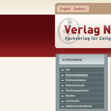
English
Deutsch
KATEGORIEN
CD
Orchesterkatalog
Bühnenkatalog
Kammermusik
Studienpartituren
Bücher
Lehrwerke
elektronische Musik