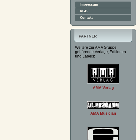
Impressum
AGB
Kontakt
PARTNER
Weitere zur AMA Gruppe
gehörende Verlage, Editionen
und Labels:
AMA Verlag
AMA Musician