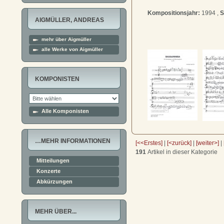
Kompositionsjahr:
1994 ,
S
AIGMÜLLER, ANDREAS
mehr über Aigmüller
alle Werke von Aigmüller
KOMPONISTEN
Alle Komponisten
…MEHR INFORMATIONEN
[<<Erstes]
|
[<zurück]
|
[weiter>]
|
191
Artikel in dieser Kategorie
Mitteilungen
Konzerte
Abkürzungen
MEHR ÜBER...