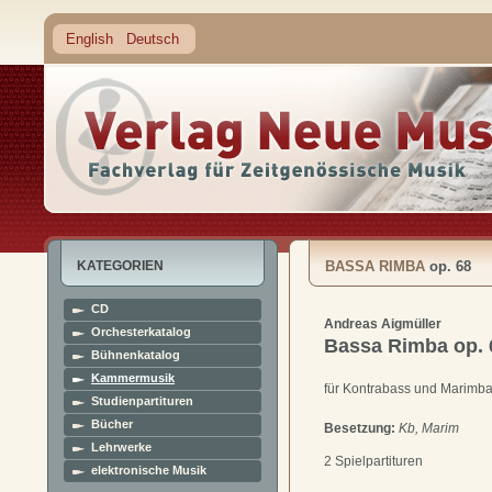
English
Deutsch
KATEGORIEN
BASSA RIMBA
op. 68
CD
Andreas Aigmüller
Orchesterkatalog
Bassa Rimba
op. 
Bühnenkatalog
Kammermusik
für Kontrabass und Marimb
Studienpartituren
Bücher
Besetzung:
Kb, Marim
Lehrwerke
2 Spielpartituren
elektronische Musik