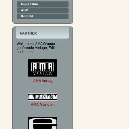
Impressum
AGB
Kontakt
PARTNER
Weitere zur AMA Gruppe
gehörende Verlage, Editionen
und Labels:
AMA Verlag
AMA Musician