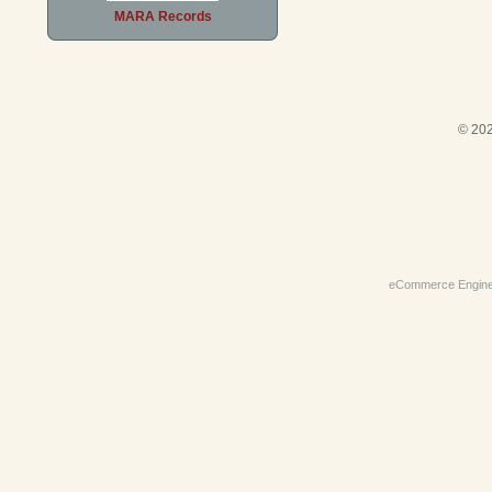
MARA Records
© 202
eCommerce Engin