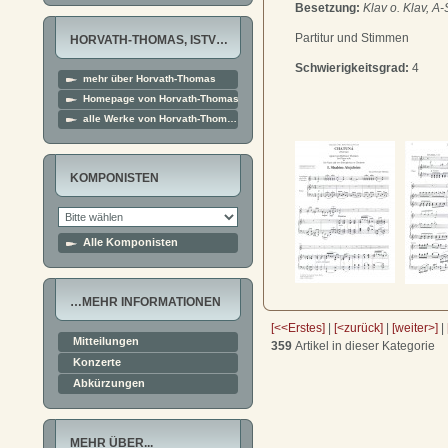
Besetzung:
Klav o. Klav, A-
Partitur und Stimmen
HORVATH-THOMAS, ISTV…
Schwierigkeitsgrad:
4
mehr über Horvath-Thomas
Homepage von Horvath-Thomas
alle Werke von Horvath-Thom…
KOMPONISTEN
Alle Komponisten
…MEHR INFORMATIONEN
[<<Erstes]
|
[<zurück]
|
[weiter>]
|
Mitteilungen
359
Artikel in dieser Kategorie
Konzerte
Abkürzungen
MEHR ÜBER...