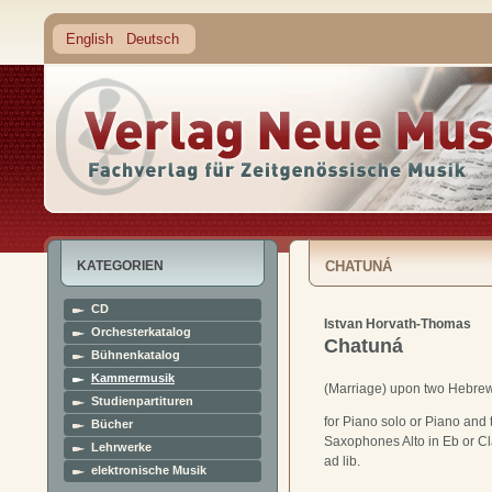
English
Deutsch
KATEGORIEN
CHATUNÁ
CD
Istvan Horvath-Thomas
Orchesterkatalog
Chatuná
Bühnenkatalog
Kammermusik
(Marriage) upon two Hebr
Studienpartituren
for Piano solo or Piano and
Bücher
Saxophones Alto in Eb or Cla
Lehrwerke
ad lib.
elektronische Musik