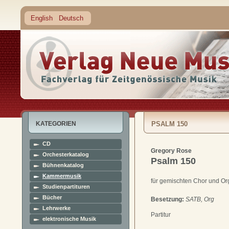
English
Deutsch
KATEGORIEN
PSALM 150
CD
Gregory Rose
Orchesterkatalog
Psalm 150
Bühnenkatalog
Kammermusik
für gemischten Chor und Or
Studienpartituren
Bücher
Besetzung:
SATB, Org
Lehrwerke
Partitur
elektronische Musik