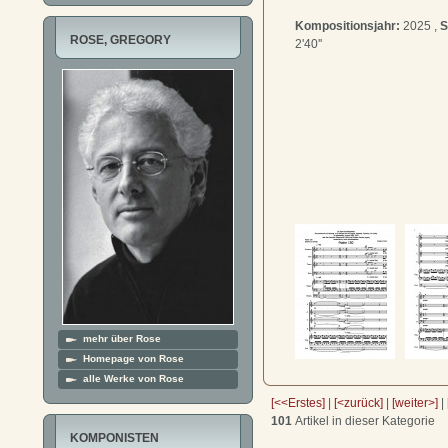
Kompositionsjahr:
2025 ,
S
ROSE, GREGORY
2'40''
mehr über Rose
Homepage von Rose
alle Werke von Rose
[<<Erstes]
|
[<zurück]
|
[weiter>]
|
101
Artikel in dieser Kategorie
KOMPONISTEN