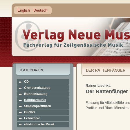
English
Deutsch
KATEGORIEN
DER RATTENFÄNGER
CD
Rainer Lischka
Orchesterkatalog
Der Rattenfänger
Bühnenkatalog
Kammermusik
Fassung für Altblockflöte un
Studienpartituren
Partitur und Blockflötensti
Bücher
Lehrwerke
elektronische Musik