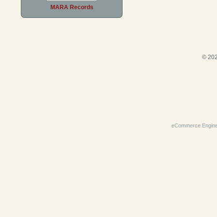
MARA Records
© 202
eCommerce Engin