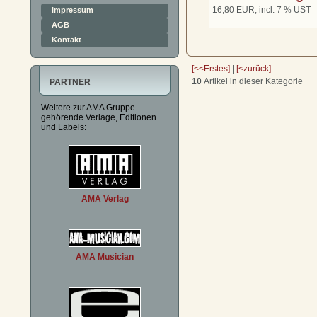
16,80 EUR, incl. 7 % UST
Impressum
AGB
Kontakt
[<<Erstes]
|
[<zurück]
10
Artikel in dieser Kategorie
PARTNER
Weitere zur AMA Gruppe
gehörende Verlage, Editionen
und Labels:
AMA Verlag
AMA Musician