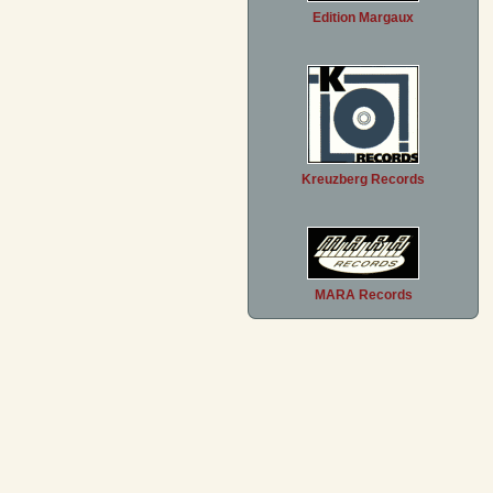
Edition Margaux
Kreuzberg Records
MARA Records