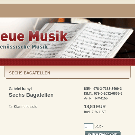
SECHS BAGATELLEN
Gabriel Iranyi
ISBN:
978-3-7333-3409-3
ISMN:
979-0-2032-6863-5
Sechs Bagatellen
Art.Nr.:
NM4155
18,80 EUR
für Klarinette solo
incl. 7 % UST
Stück