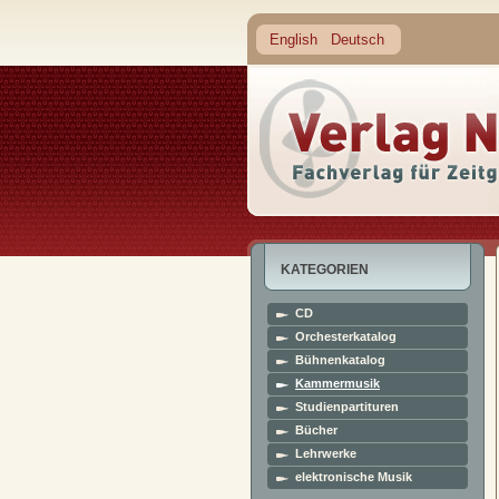
English
Deutsch
KATEGORIEN
CD
Orchesterkatalog
Bühnenkatalog
Kammermusik
Studienpartituren
Bücher
Lehrwerke
elektronische Musik