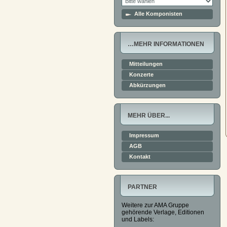
Alle Komponisten
…MEHR INFORMATIONEN
Mitteilungen
Konzerte
Abkürzungen
MEHR ÜBER...
Impressum
AGB
Kontakt
PARTNER
Weitere zur AMA Gruppe
gehörende Verlage, Editionen
und Labels: