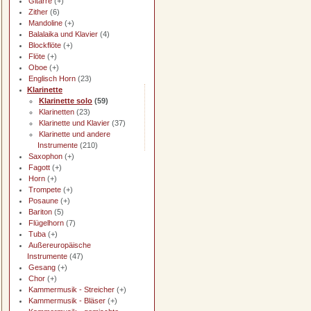
Gitarre
(+)
Zither
(6)
Mandoline
(+)
Balalaika und Klavier
(4)
Blockflöte
(+)
Flöte
(+)
Oboe
(+)
Englisch Horn
(23)
Klarinette
Klarinette solo
(59)
Klarinetten
(23)
Klarinette und Klavier
(37)
Klarinette und andere
Instrumente
(210)
Saxophon
(+)
Fagott
(+)
Horn
(+)
Trompete
(+)
Posaune
(+)
Bariton
(5)
Flügelhorn
(7)
Tuba
(+)
Außereuropäische
Instrumente
(47)
Gesang
(+)
Chor
(+)
Kammermusik - Streicher
(+)
Kammermusik - Bläser
(+)