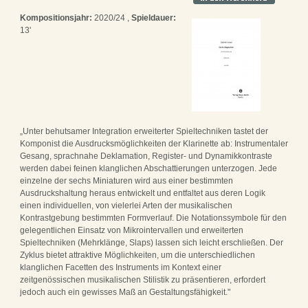
Kompositionsjahr:
2020/24 ,
Spieldauer:
13'
„Unter behutsamer Integration erweiterter Spieltechniken tastet der
Komponist die Ausdrucksmöglichkeiten der Klarinette ab: Instrumentaler
Gesang, sprachnahe Deklamation, Register- und Dynamikkontraste
werden dabei feinen klanglichen Abschattierungen unterzogen. Jede
einzelne der sechs Miniaturen wird aus einer bestimmten
Ausdruckshaltung heraus entwickelt und entfaltet aus deren Logik
einen individuellen, von vielerlei Arten der musikalischen
Kontrastgebung bestimmten Formverlauf. Die Notationssymbole für den
gelegentlichen Einsatz von Mikrointervallen und erweiterten
Spieltechniken (Mehrklänge, Slaps) lassen sich leicht erschließen. Der
Zyklus bietet attraktive Möglichkeiten, um die unterschiedlichen
klanglichen Facetten des Instruments im Kontext einer
zeitgenössischen musikalischen Stilistik zu präsentieren, erfordert
jedoch auch ein gewisses Maß an Gestaltungsfähigkeit."