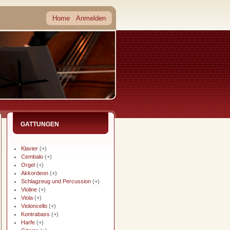
Home
Anmelden
GATTUNGEN
Klavier
(+)
Cembalo
(+)
Orgel
(+)
Akkordeon
(+)
Schlagzeug und Percussion
(+)
Violine
(+)
Viola
(+)
Violoncello
(+)
Kontrabass
(+)
Harfe
(+)