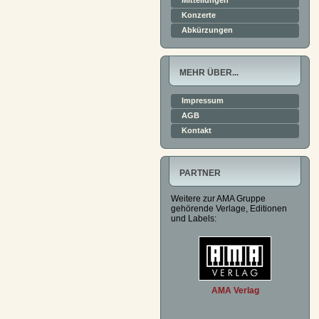
Mitteilungen
Konzerte
Abkürzungen
MEHR ÜBER...
Impressum
AGB
Kontakt
PARTNER
Weitere zur AMA Gruppe
gehörende Verlage, Editionen
und Labels:
AMA Verlag