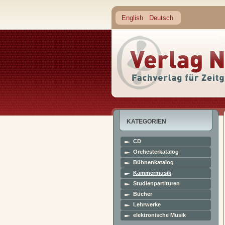
English
Deutsch
KATEGORIEN
CD
Orchesterkatalog
Bühnenkatalog
Kammermusik
Studienpartituren
Bücher
Lehrwerke
elektronische Musik