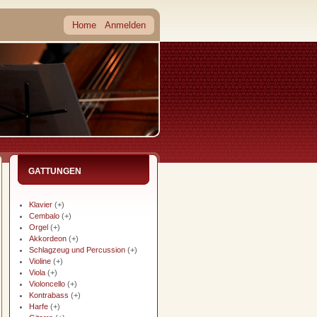
Home
Anmelden
GATTUNGEN
Klavier
(+)
Cembalo
(+)
Orgel
(+)
Akkordeon
(+)
Schlagzeug und Percussion
(+)
Violine
(+)
Viola
(+)
Violoncello
(+)
Kontrabass
(+)
Harfe
(+)