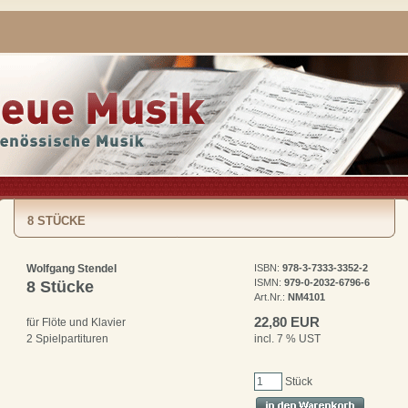
8 STÜCKE
Wolfgang Stendel
ISBN:
978-3-7333-3352-2
ISMN:
979-0-2032-6796-6
8 Stücke
Art.Nr.:
NM4101
22,80 EUR
für Flöte und Klavier
incl. 7 % UST
2 Spielpartituren
Stück