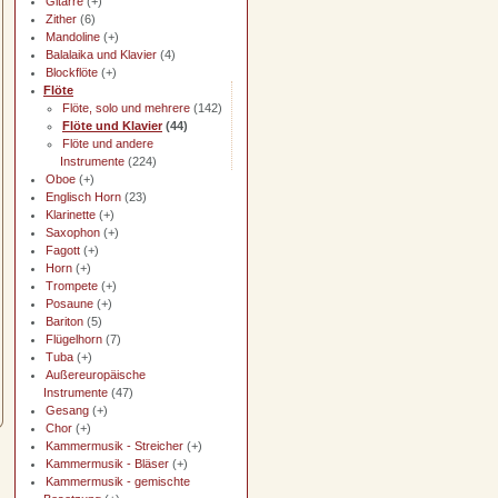
Gitarre
(+)
Zither
(6)
Mandoline
(+)
Balalaika und Klavier
(4)
Blockflöte
(+)
Flöte
Flöte, solo und mehrere
(142)
Flöte und Klavier
(44)
Flöte und andere
Instrumente
(224)
Oboe
(+)
Englisch Horn
(23)
Klarinette
(+)
Saxophon
(+)
Fagott
(+)
Horn
(+)
Trompete
(+)
Posaune
(+)
Bariton
(5)
Flügelhorn
(7)
Tuba
(+)
Außereuropäische
Instrumente
(47)
Gesang
(+)
Chor
(+)
Kammermusik - Streicher
(+)
Kammermusik - Bläser
(+)
Kammermusik - gemischte