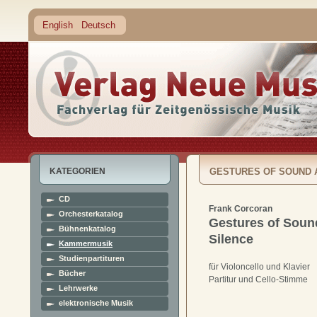
English
Deutsch
KATEGORIEN
GESTURES OF SOUND 
CD
Frank Corcoran
Orchesterkatalog
Gestures of Soun
Bühnenkatalog
Silence
Kammermusik
Studienpartituren
für Violoncello und Klavier
Bücher
Partitur und Cello-Stimme
Lehrwerke
elektronische Musik