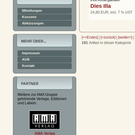
Dies Illa
Mitteilungen
24,80 EUR, incl. 7 % UST
Konzerte
Abkürzungen
[<<Erstes]
|
[<zurück]
|
[weiter>]
|
MEHR ÜBER...
191
Artikel in dieser Kategorie
Impressum
AGB
Kontakt
PARTNER
Weitere zur AMA Gruppe
gehörende Verlage, Editionen
und Labels:
AMA Verlag