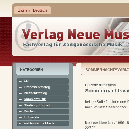
English
Deutsch
KATEGORIEN
SOMMERNACHTSVARIA
CD
C. René Hirschfeld
Orchesterkatalog
Sommernachtsvar
Bühnenkatalog
Kammermusik
heitere Suite für Harfe und
Studienpartituren
nach William Shakespeare
Bücher
Lehrwerke
Kompositionsjahr:
1996 ,
S
elektronische Musik
22'50''