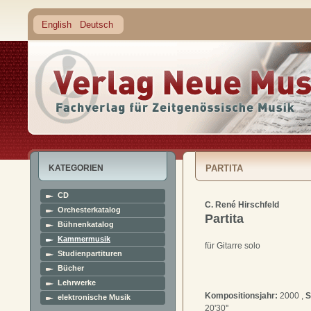
English
Deutsch
KATEGORIEN
PARTITA
CD
C. René Hirschfeld
Orchesterkatalog
Partita
Bühnenkatalog
Kammermusik
für Gitarre solo
Studienpartituren
Bücher
Lehrwerke
Kompositionsjahr:
2000 ,
S
elektronische Musik
20'30''